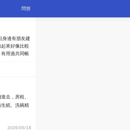
問答
但身邊有朋友建
育兒
聽起來好像比較
。有用過共同帳
錢進去，房租、
衛生紙、洗碗精
2026/05/18