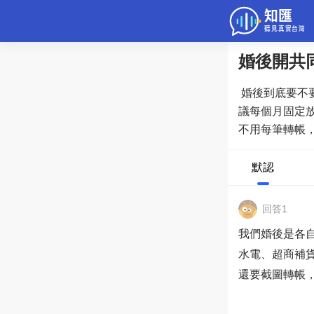
婚後開共
問答
婚後到底要不
綜合問題
議每個月固定
不用每筆轉帳
老年病科普
戶的人，實際
默認
回答1
我們婚後是各
水電、超商補
還要截圖轉帳