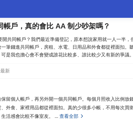
同帳戶，真的會比 AA 制少吵架嗎？
要開共同帳戶？我們最近準備登記，原本想說家用就一人一半，
婚姻情感
職場
夫妻生活
生活妙招
體育
放一筆錢進共同帳戶，房租、水電、日用品和外食都從裡面扣。
，可是我也擔心會不會變成誰花比較多、誰比較少又有新的爭議
操作會不會很麻煩？
最新
自保留個人帳戶，再另外開一個共同帳戶。每個月照收入比例放
貨、外食、家裡用品都從裡面扣。真的少很多小帳，不用每次買
，生活感會比較不像室友。
...
查看全部