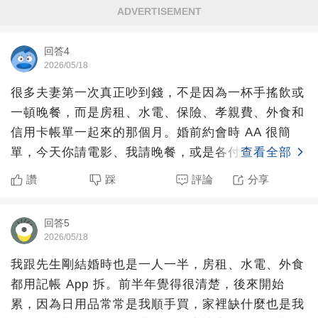
ADVERTISEMENT
回答4
2026/05/18
很多夫妻第一次真正吵到錢，不是因為一杯手搖飲或
一頓晚餐，而是房租、水電、保險、孝親費、外食和
信用卡帳單一起來的那個月。婚前約會時 AA 很簡
單，今天你請電影、我請晚餐，或是各付各的，都不
查看全部
太會傷感情。可
讚
踩
評論
分享
回答5
2026/05/18
我跟先生剛結婚時也是一人一半，房租、水電、外食
都用記帳 App 拆。前半年覺得很清楚，後來開始
累，因為日用品常常是我順手買，家裡缺什麼也是我