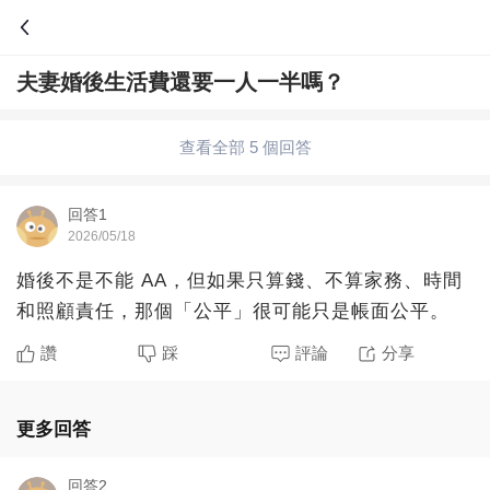
夫妻婚後生活費還要一人一半嗎？
問答
綜合問題
婚姻情感
職場
夫妻生活
查看全部 5 個回答
生活妙招
體育
育兒
老年病科普
回答1
2026/05/18
婚後不是不能 AA，但如果只算錢、不算家務、時間
和照顧責任，那個「公平」很可能只是帳面公平。
讚
踩
評論
分享
更多回答
回答2