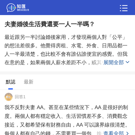
夫妻婚後生活費還要一人一半嗎？
問答
最近跟另一半討論婚後家用，才發現兩個人對「公平」
綜合問題
婚姻情感
職場
夫妻生活
的想法差很多。他覺得房租、水電、外食、日用品都一
人一半最清楚，也比較不會有誰佔誰便宜的感覺。但我
生活妙招
體育
育兒
老年病科普
在意的是，如果兩個人薪水差距不小，或其中一方多做
展開全部
家務、之後還可能要照顧小孩，真的還能每筆都平均分
嗎？想問大家，婚後生活費你們是 AA、按收入比例，還
默認
最新
是用共同帳戶？
回答1
我不反對夫妻 AA。甚至在某些情況下，AA 是很好的制
度。兩個人都有穩定收入、生活習慣差不多、消費觀念
接近，又都希望保有財務自由，AA 可以讓界線很清楚。
每個人都有自己的錢，不需要買一個包、換一支手機
查看全部