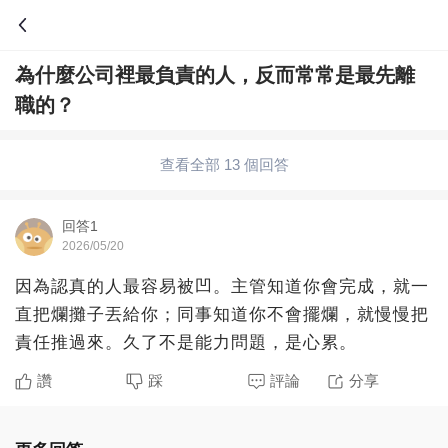
為什麼公司裡最負責的人，反而常常是最先離
問答
職的？
綜合問題
婚姻情感
職場
夫妻生活
查看全部 13 個回答
生活妙招
體育
育兒
老年病科普
回答1
2026/05/20
因為認真的人最容易被凹。主管知道你會完成，就一
直把爛攤子丟給你；同事知道你不會擺爛，就慢慢把
責任推過來。久了不是能力問題，是心累。
讚
踩
評論
分享