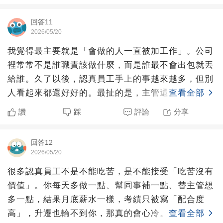
回答11
2026/05/20
我覺得最主要就是「會做的人一直被加工作」。公司
裡常常不是誰職責該做什麼，而是誰最不會出包就丟
給誰。久了以後，認真員工手上的事越來越多，但別
人看起來都還好好的。最扯的是，主管還會覺得：
查看全部
「因為你能力比較好
讚
踩
評論
分享
回答12
2026/05/20
很多認真員工不是不能吃苦，是不能接受「吃苦沒有
價值」。你每天多做一點、幫同事補一點、替主管想
多一點，結果月底薪水一樣，考績只被寫「配合度
高」，升遷也輪不到你，那真的會心冷。公司嘴巴上
查看全部