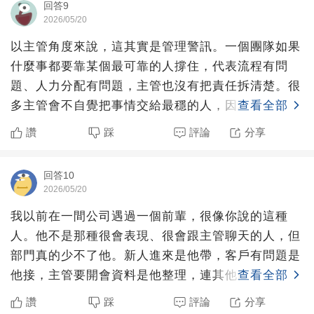
回答9
2026/05/20
以主管角度來說，這其實是管理警訊。一個團隊如果
什麼事都要靠某個最可靠的人撐住，代表流程有問
題、人力分配有問題，主管也沒有把責任拆清楚。很
多主管會不自覺把事情交給最穩的人，因為交給他最
查看全部
放心、最省時間、最
讚
踩
評論
分享
回答10
2026/05/20
我以前在一間公司遇過一個前輩，很像你說的這種
人。他不是那種很會表現、很會跟主管聊天的人，但
部門真的少不了他。新人進來是他帶，客戶有問題是
他接，主管要開會資料是他整理，連其他同事出錯，
查看全部
他也常常在最後一刻
讚
踩
評論
分享