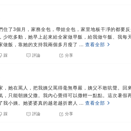
5
們住了3個月，家務全包，帶娃全包，家里地板干凈的都要反
，少吃多動，她早上起來給全家做早飯，給我做午飯、我每
家做飯，靠她的支持我兩個多月瘦了
...
查看全部
踩
評論
分享
5
家，她在罵人，把我姨父罵得毫無尊嚴，姨父不敢吭聲。回
氣，只能朝姨父撒。我內心覺得可以撒輕一點點。這次暑假
了我小姨。她婆婆真的越老越折磨人
...
查看全部
踩
評論
分享