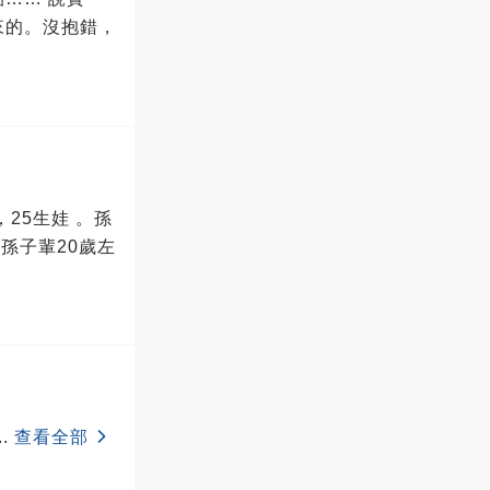
來的。沒抱錯，
，25生娃 。孫
 孫子輩20歲左
..
查看全部