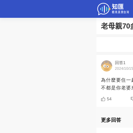
老母親7
問答
綜合問題
老年病科普
回答1
2024/10/1
為什麼要住一
不都是你老婆
54
更多回答