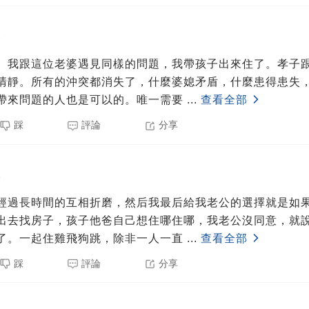
5
。我跟這位老婆遇見同樣的問題，我帶孩子出來住了。孝子
清靜。所有的沖突都消失了，什麼婆媳矛盾，什麼患得患失
帶來問題的人也是可以的。唯一需要
...
查看全部
踩
評論
分享
5
經過長時間的互相折磨，然后我最后給我老公的選擇就是如
出去找房子，孩子他爸自己想住哪住哪，我老公沒同意，就
了。一起住雞飛狗跳，除非一人一直
...
查看全部
踩
評論
分享