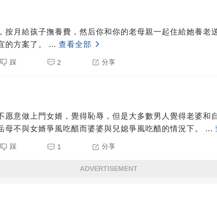
5
，按月給孩子撫養費，然后你和你的老母親一起住給她養老
宜的方案了。
...
查看全部
踩
分享
2
5
不愿意做上門女婿，覺得恥辱，但是大多數男人覺得老婆和
岳母不與女婿爭風吃醋而婆婆與兒媳爭風吃醋的情況下。
...
踩
分享
1
ADVERTISEMENT
5