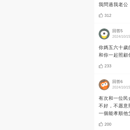
我問過我老公
312
回答5
2024/10/1
你媽五六十歲
和你一起照顧
233
回答6
2024/10/1
有次和一位民
不好，不愿意
一個能孝順他
200