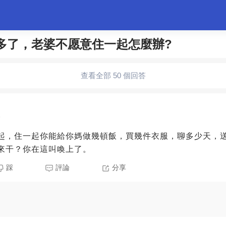
0多了，老婆不愿意住一起怎麼辦?
婚姻情感
職場
夫妻生活
生活妙招
體育
查看全部 50 個回答
5
起，住一起你能給你媽做幾頓飯，買幾件衣服，聊多少天，
來干？你在這叫喚上了。
踩
評論
分享