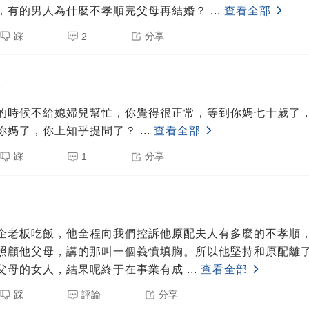
，有的男人為什麼不孝順完父母再結婚？
...
查看全部
踩
分享
2
5
的時候不給媳婦兒幫忙，你覺得很正常，等到你媽七十歲了
你媽了，你上知乎提問了？
...
查看全部
踩
分享
1
5
企老板吃飯，他全程向我們控訴他原配夫人有多麼的不孝順
照顧他父母，講的那叫一個義憤填胸。所以他堅持和原配離
父母的女人，結果呢終于在事業有成
...
查看全部
踩
評論
分享