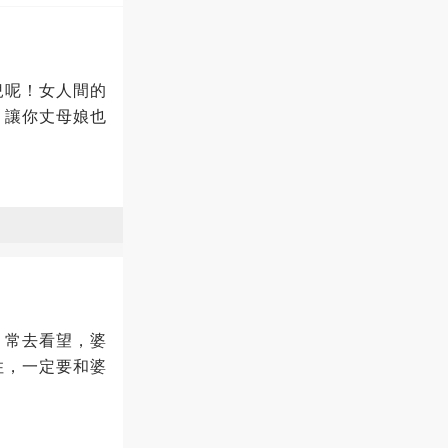
兒呢！女人間的
，讓你丈母娘也
、常去看望，婆
住，一定要和婆