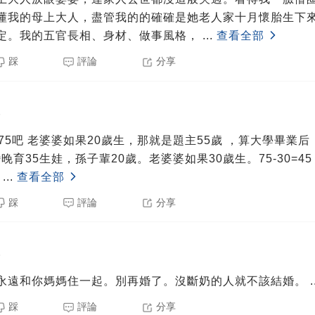
懂我的母上大人，盡管我的的確確是她老人家十月懷胎生下
定。我的五官長相、身材、做事風格，
...
查看全部
踩
評論
分享
5
75吧 老婆婆如果20歲生，那就是題主55歲 ，算大學畢業后
婚晚育35生娃，孫子輩20歲。老婆婆如果30歲生。75-30=45
是
...
查看全部
踩
評論
分享
5
永遠和你媽媽住一起。別再婚了。沒斷奶的人就不該結婚。
.
踩
評論
分享