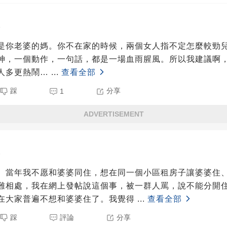
5
是你老婆的媽。你不在家的時候，兩個女人指不定怎麼較勁
神，一個動作，一句話，都是一場血雨腥風。所以我建議啊
人多更熱鬧…
...
查看全部
踩
分享
1
ADVERTISEMENT
5
。當年我不愿和婆婆同住，想在同一個小區租房子讓婆婆住
難相處，我在網上發帖說這個事，被一群人罵，說不能分開
在大家普遍不想和婆婆住了。我覺得
...
查看全部
踩
評論
分享