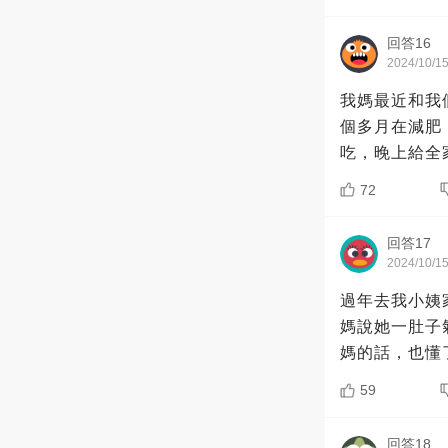
回答16
2024/10/1
我媽最近和我
個多月在減肥
吃，晚上給全
72
回答17
2024/10/1
過年去我小姨
媽說她一肚子
媽的話，也懂
59
回答18