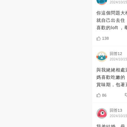
2024/10/1
你這個問題大
就自己出去住
喜歡的loft
138
回答12
2024/10/1
與我姥姥相處
媽喜歡吃嫩的
賞味期，包著
86
回答13
2024/10/1
我弟結婚，母