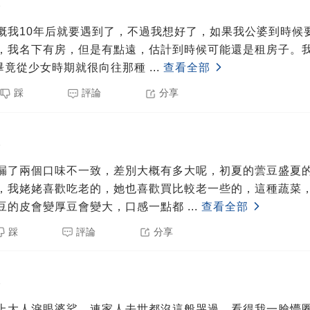
5
概我10年后就要遇到了，不過我想好了，如果我公婆到時候
，我名下有房，但是有點遠，估計到時候可能還是租房子。
 ，畢竟從少女時期就很向往那種
...
查看全部
踩
評論
分享
5
漏了兩個口味不一致，差別大概有多大呢，初夏的蕓豆盛夏
，我姥姥喜歡吃老的，她也喜歡買比較老一些的，這種蔬菜
豆的皮會變厚豆會變大，口感一點都
...
查看全部
踩
評論
分享
5
上大人淚眼婆娑，連家人去世都沒這般哭過。看得我一臉懵圈