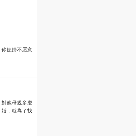
，你媳婦不愿意
，對他母親多麼
了婚，就為了找