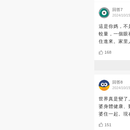
回答7
2024/10/1
這是你媽，不
較量，一個眼
住進來。家里
168
回答8
2024/10/1
世界真是變了
婆身體健康、
婆住一起。現
151