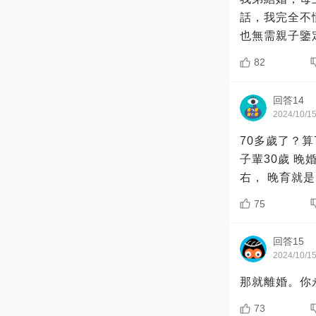
話，我完全不
也無需親子鑒
82
回答14
2024/10/1
70多歲了？算
子輩30歲 晚
右， 晚育就
75
回答15
2024/10/1
那就離婚。你
73