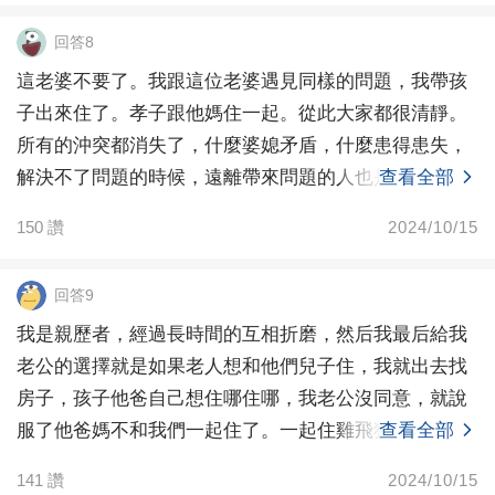
回答8
這老婆不要了。我跟這位老婆遇見同樣的問題，我帶孩
子出來住了。孝子跟他媽住一起。從此大家都很清靜。
所有的沖突都消失了，什麼婆媳矛盾，什麼患得患失，
解決不了問題的時候，遠離帶來問題的人也是可以的。
查看全部
唯一需要
150
讚
2024/10/15
回答9
我是親歷者，經過長時間的互相折磨，然后我最后給我
老公的選擇就是如果老人想和他們兒子住，我就出去找
房子，孩子他爸自己想住哪住哪，我老公沒同意，就說
服了他爸媽不和我們一起住了。一起住雞飛狗跳，除非
查看全部
一人一直
141
讚
2024/10/15