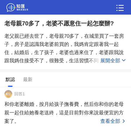
老母親70多了，老婆不愿意住一起怎麼辦?
問答
老父親已經去世了，老母親70多了，在城里買了一套房
綜合問題
婚姻情感
職場
夫妻生活
子，房子是認識我老婆前買的，我媽肯定跟著我一起
住，結婚后，生了孩子，老婆也過來住了，老婆跟我說
生活妙招
體育
育兒
老年病科普
跟我媽住接受不了，很難受，生活習慣不同，認為這里
展開全部
不是屬于她存在的地方，我收入也不高，房貸壓力也有
點大，出去租我媽也接受不了，我也不放心我媽，年紀
默認
最新
大了，腿腳都沒那麼利索了，但是我老婆擺明態度了，
就是不想住一起，說每天都在瘋狂的邊緣，天天都想
回答1
哭，哎，我也是沒什麼辦法，想問一下各位有什麼好的
和你老婆離婚，按月給孩子撫養費，然后你和你的老母
主意嗎？
親一起住給她養老送終，這是目前對你來說最便宜的方
案了。
查看全部