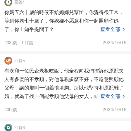
回答4
你媽五六十歲的時候不給媳婦兒幫忙，你覺得很正常，
等到你媽七十歲了，你媳婦不愿意和你一起照顧你媽
了，你上知乎提問了？
查看全部
233
讚
·
1
評論
2024/10/15
回答5
有次和一位民企老板吃飯，他全程向我們控訴他原配夫
人有多麼的不孝順，對他母親多麼不好，不愿意照顧他
父母，講的那叫一個義憤填胸。所以他堅持和原配離了
婚，就為了找一個能孝順他父母的女人，結果呢終于在
查看全部
事業有成
200
讚
2024/10/15
回答6