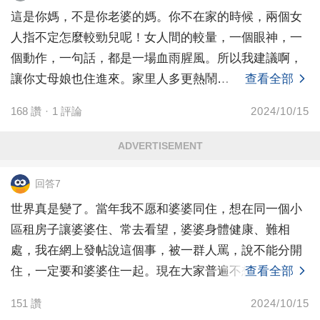
這是你媽，不是你老婆的媽。你不在家的時候，兩個女
人指不定怎麼較勁兒呢！女人間的較量，一個眼神，一
個動作，一句話，都是一場血雨腥風。所以我建議啊，
讓你丈母娘也住進來。家里人多更熱鬧…
查看全部
168
讚
·
1
評論
2024/10/15
ADVERTISEMENT
回答7
世界真是變了。當年我不愿和婆婆同住，想在同一個小
區租房子讓婆婆住、常去看望，婆婆身體健康、難相
處，我在網上發帖說這個事，被一群人罵，說不能分開
住，一定要和婆婆住一起。現在大家普遍不想和婆婆住
查看全部
了。我覺得
151
讚
2024/10/15