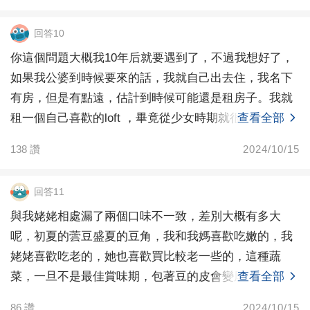
回答10
你這個問題大概我10年后就要遇到了，不過我想好了，
如果我公婆到時候要來的話，我就自己出去住，我名下
有房，但是有點遠，估計到時候可能還是租房子。我就
租一個自己喜歡的loft ，畢竟從少女時期就很向往那種
查看全部
138
讚
2024/10/15
回答11
與我姥姥相處漏了兩個口味不一致，差別大概有多大
呢，初夏的蕓豆盛夏的豆角，我和我媽喜歡吃嫩的，我
姥姥喜歡吃老的，她也喜歡買比較老一些的，這種蔬
菜，一旦不是最佳賞味期，包著豆的皮會變厚豆會變
查看全部
大，口感一點都
86
讚
2024/10/15