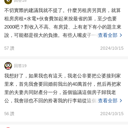
回答18
不切實際的建議我就不提了。什麼另租房另買房，就算
租房房租+水電+伙食費加起來按最省的算，至少也要
2000吧？對收入不高、有房貸、上有老下有小的題主來
說，可能都是很大的負擔。有些人嘴皮子一碰就高高在
查看全部
上地
57
讚
2024/10/15
回答19
我想好了，如果我也有這天，我老公非要把公婆接到家
里來，首先我會要回婚前我出的40萬首付，然后再把家
里的夫妻共同財產分一分，簽個協議這個房子歸我老
公，我會頭也不回的拎著我的行李箱從這個家里滾出
查看全部
去，我也回
56
讚
2024/10/15