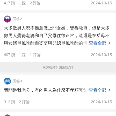
417
讚
·
1
踩
·
2
評論
2024/10/15
回答2
大多數男人都不愿意做上門女婿，覺得恥辱，但是大多
數男人覺得老婆和自己父母住很正常，這還是在岳母不
與女婿爭風吃醋而婆婆與兒媳爭風吃醋的情況下。
查看全部
407
讚
·
1
踩
·
1
評論
2024/10/15
ADVERTISEMENT
回答3
我問過我老公，有的男人為什麼不孝順完父母再結婚？
查看全部
312
讚
·
2
評論
2024/10/15