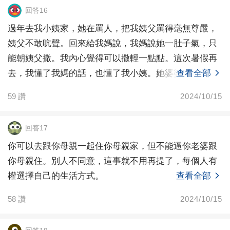
回答16
過年去我小姨家，她在罵人，把我姨父罵得毫無尊嚴，
姨父不敢吭聲。回來給我媽說，我媽說她一肚子氣，只
能朝姨父撒。我內心覺得可以撒輕一點點。這次暑假再
去，我懂了我媽的話，也懂了我小姨。她婆婆真的越老
查看全部
越折磨人
59
讚
2024/10/15
回答17
你可以去跟你母親一起住你母親家，但不能逼你老婆跟
你母親住。別人不同意，這事就不用再提了，每個人有
權選擇自己的生活方式。
查看全部
58
讚
2024/10/15