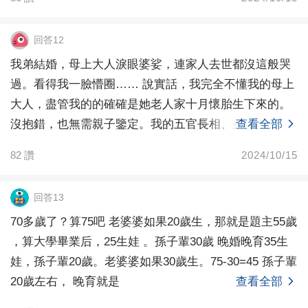
回答12
我弟結婚，母上大人淚眼婆娑，連家人去世都沒這般哭
過。看得我一臉懵圈…… 說實話，我完全不懂我的母上
大人，盡管我的的確確是她老人家十月懷胎生下來的。
沒抱錯，也無需親子鑒定。我的五官長相、身材、做事
查看全部
風格，
82
讚
2024/10/15
回答13
70多歲了？算75吧 老婆婆如果20歲生，那就是題主55歲
，算大學畢業后，25生娃 。孫子輩30歲 晚婚晚育35生
娃，孫子輩20歲。老婆婆如果30歲生。75-30=45 孫子輩
20歲左右， 晚育就是
查看全部