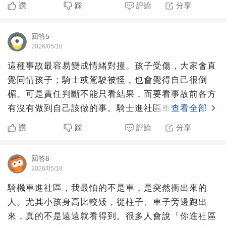
而是社區環境本來
讚
踩
評論
分享
回答5
2026/05/18
這種事故最容易變成情緒對撞。孩子受傷，大家會直
覺同情孩子；騎士或駕駛被怪，也會覺得自己很倒
楣。可是責任判斷不能只看結果，而要看事故前各方
有沒有做到自己該做的事。騎士進社區車道，本來就
查看全部
應該慢、應該注意轉
讚
踩
評論
分享
回答6
2026/05/18
騎機車進社區，我最怕的不是車，是突然衝出來的
人。尤其小孩身高比較矮，從柱子、車子旁邊跑出
來，真的不是遠遠就看得到。很多人會說「你進社區