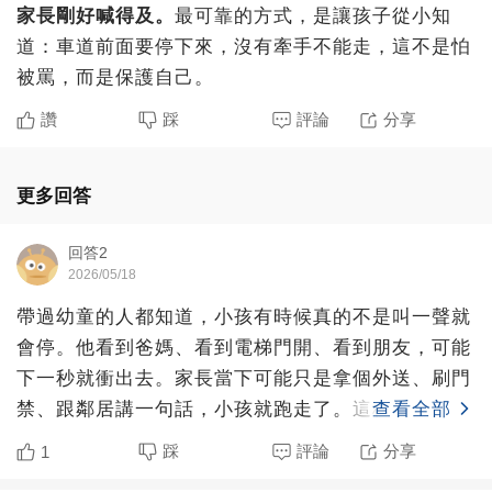
家長剛好喊得及。
最可靠的方式，是讓孩子從小知
道：車道前面要停下來，沒有牽手不能走，這不是怕
被罵，而是保護自己。
讚
踩
評論
分享
更多回答
回答2
2026/05/18
帶過幼童的人都知道，小孩有時候真的不是叫一聲就
會停。他看到爸媽、看到電梯門開、看到朋友，可能
下一秒就衝出去。家長當下可能只是拿個外送、刷門
禁、跟鄰居講一句話，小孩就跑走了。這種瞬間不一
查看全部
定代表家長完全不
踩
評論
分享
1