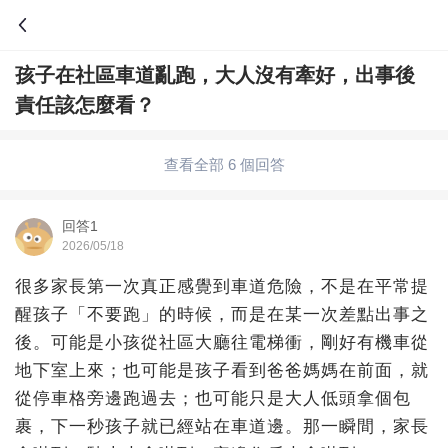
孩子在社區車道亂跑，大人沒有牽好，出事後
問答
責任該怎麼看？
綜合問題
婚姻情感
職場
夫妻生活
查看全部 6 個回答
生活妙招
體育
育兒
老年病科普
回答1
2026/05/18
很多家長第一次真正感覺到車道危險，不是在平常提
醒孩子「不要跑」的時候，而是在某一次差點出事之
後。可能是小孩從社區大廳往電梯衝，剛好有機車從
地下室上來；也可能是孩子看到爸爸媽媽在前面，就
從停車格旁邊跑過去；也可能只是大人低頭拿個包
裹，下一秒孩子就已經站在車道邊。那一瞬間，家長