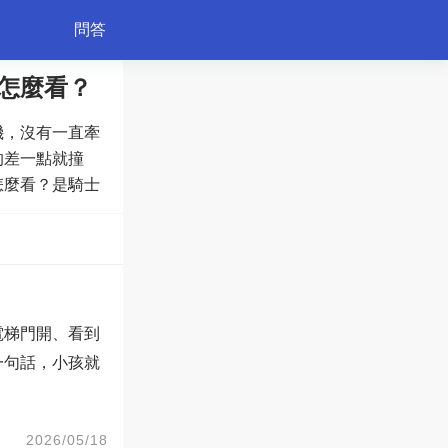
問答
怎麼看？
機，沒有一直牽
育兒
的差一點就撞
怎麼看？是騎士
電梯門開、看到
一句話，小孩就
2026/05/18