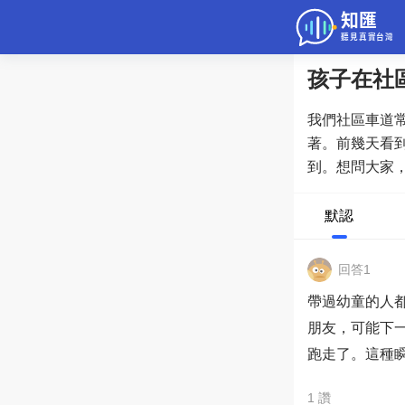
孩子在社
問答
我們社區車道
綜合問題
著。前幾天看
到。想問大家
老年病科普
或駕駛要更小
默認
回答1
帶過幼童的人
朋友，可能下
跑走了。這種
1
讚