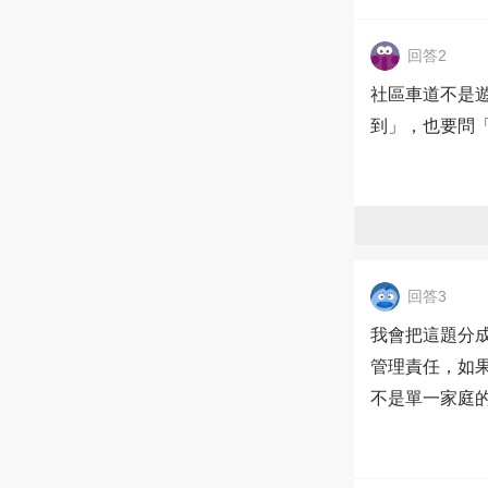
回答2
社區車道不是
到」，也要問
回答3
我會把這題分
管理責任，如
不是單一家庭