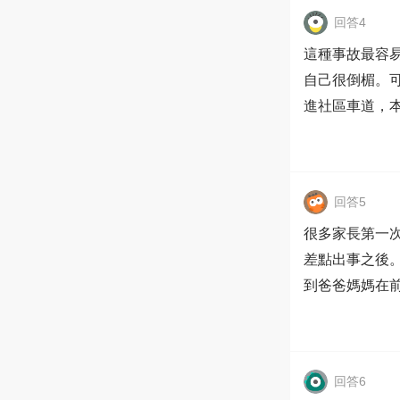
回答4
這種事故最容
自己很倒楣。
進社區車道，
回答5
很多家長第一
差點出事之後
到爸爸媽媽在
回答6