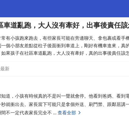
區車道亂跑，大人沒有牽好，出事後責任該
常常有小孩跑來跑去，有些家長可能在旁邊聊天、拿包裹或看手
婚姻情感
職場
夫妻生活
生活妙招
體育
到一個小朋友差點從柱子後面衝到車道上，剛好有機車進來，真
，如果孩子在社區車道亂跑，大人沒有牽好，真的出事後責任該
心，還是家長也該負起比較大的照顧責任？
最新
都知道，小孩有時候真的不是叫一聲就會停。他看到爸媽、看到
一秒就衝出去。家長當下可能只是拿個外送、刷門禁、跟鄰居講
瞬間不一定代表家長完全不
...
查看全部