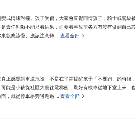
易變成情緒對撞。孩子受傷，大家會直覺同情孩子；騎士或駕駛
可是責任判斷不能只看結果，而要看事故前各方有沒有做到自己
本來就應該慢、應該注意轉
...
查看全部
次真正感覺到車道危險，不是在平常提醒孩子「不要跑」的時候
。可能是小孩從社區大廳往電梯衝，剛好有機車從地下室上來；
前面，就從停車格旁邊跑過
...
查看全部