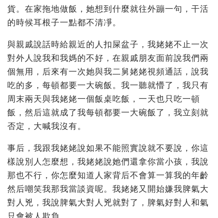
貨。在家拖地做飯，她想到什麼就往外蹦一句，干活
的時候耳根子一點都不清凈。
與親戚說話時給親近的人扣屎盆子，我姥姥不止一次
對外人說我和我媽的不好，在親戚朋友面前說我們兩
個無用，后來有一次她與我二舅姥姥視頻通話，說我
吃的多，每頓都要一大碗飯。我一聽就懵了，我只有
周末兩天與我姥姥一個飯桌吃飯，一天也只吃一頓
飯，然后這就成了我每頓都要一大碗飯了，我立刻就
否定，大喊我沒有。
事后，我跟我姥姥說如果不能照實說就不要說，你這
樣說別人怎麼想，我姥姥說她們還拿你當小孩，我說
那也不行，你怎麼知道人家背后不會算一算我的年齡
然后嘲笑我那我當談資呢。我姥姥又開始嫌我脾氣大
對人兇，我說脾氣大對人兇就對了，脾氣好對人和氣
只會被人欺負。