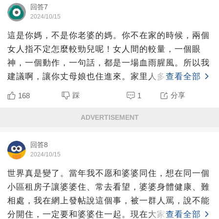
回答7
2024/10/15
這是你媽，不是你老婆的媽。你不在家的時候，兩個
女人指不定怎麼較勁兒呢！女人間的較量，一個眼
神，一個動作，一句話，都是一場血雨腥風。所以我
建議啊，讓你丈母娘也住進來。家里人多更熱鬧…
查看全部
踩
分享
168
1
ADVERTISEMENT
回答8
2024/10/15
世界真是變了。當年我不愿和婆婆同住，想在同一個
小區租房子讓婆婆住、常去看望，婆婆身體健康、難
相處，我在網上發帖說這個事，被一群人罵，說不能
分開住，一定要和婆婆住一起。現在大家普遍不想和
查看全部