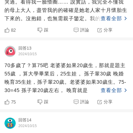
哭過。看得我一臉懵圈…… 說實話，我完全不懂我
的母上大人，盡管我的的確確是她老人家十月懷胎生
下來的。沒抱錯，也無需親子鑒定。我的五官長相、
查看全部
身材、做事風格，
踩
評論
分享
82
回答13
2024/10/15
70多歲了？算75吧 老婆婆如果20歲生，那就是題主
55歲 ，算大學畢業后，25生娃 。孫子輩30歲 晚婚
晚育35生娃，孫子輩20歲。老婆婆如果30歲生。75-
30=45 孫子輩20歲左右， 晚育就是
查看全部
踩
評論
分享
75
回答14
2024/10/15