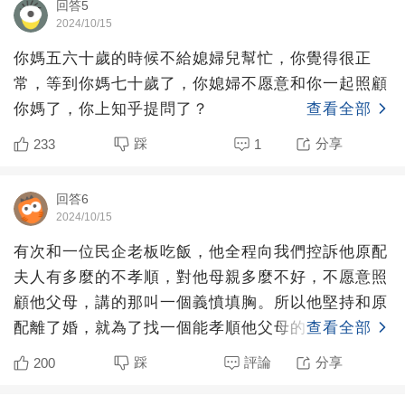
回答5
2024/10/15
你媽五六十歲的時候不給媳婦兒幫忙，你覺得很正
常，等到你媽七十歲了，你媳婦不愿意和你一起照顧
你媽了，你上知乎提問了？
查看全部
踩
分享
233
1
回答6
2024/10/15
有次和一位民企老板吃飯，他全程向我們控訴他原配
夫人有多麼的不孝順，對他母親多麼不好，不愿意照
顧他父母，講的那叫一個義憤填胸。所以他堅持和原
配離了婚，就為了找一個能孝順他父母的女人，結果
查看全部
呢終于在事業有成
踩
評論
分享
200