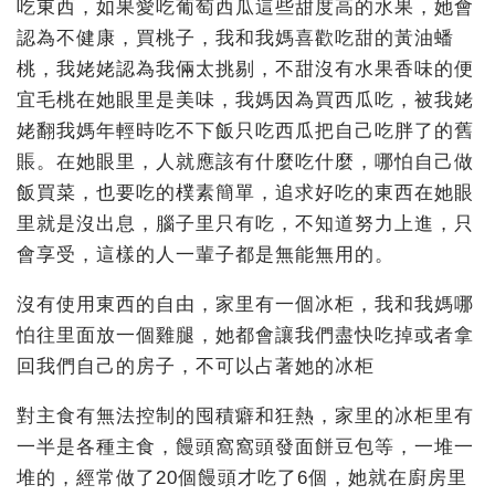
吃東西，如果愛吃葡萄西瓜這些甜度高的水果，她會
認為不健康，買桃子，我和我媽喜歡吃甜的黃油蟠
桃，我姥姥認為我倆太挑剔，不甜沒有水果香味的便
宜毛桃在她眼里是美味，我媽因為買西瓜吃，被我姥
姥翻我媽年輕時吃不下飯只吃西瓜把自己吃胖了的舊
賬。在她眼里，人就應該有什麼吃什麼，哪怕自己做
飯買菜，也要吃的樸素簡單，追求好吃的東西在她眼
里就是沒出息，腦子里只有吃，不知道努力上進，只
會享受，這樣的人一輩子都是無能無用的。
沒有使用東西的自由，家里有一個冰柜，我和我媽哪
怕往里面放一個雞腿，她都會讓我們盡快吃掉或者拿
回我們自己的房子，不可以占著她的冰柜
對主食有無法控制的囤積癖和狂熱，家里的冰柜里有
一半是各種主食，饅頭窩窩頭發面餅豆包等，一堆一
堆的，經常做了20個饅頭才吃了6個，她就在廚房里