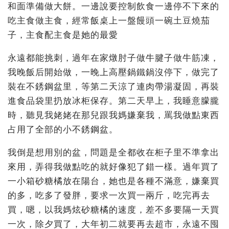
和面準備做大餅。一邊說要控制飲食一邊停不下來的
吃主食做主食，經常飯桌上一盤饅頭一碗土豆燒茄
子，主食配主食是她的最愛
永遠都能挑刺，過年在家燉肘子做牛腱子做牛筋凍，
我晚飯后開始做，一晚上高壓鍋鐵鍋沒停下，做完了
裝在不銹鋼盆里，等第二天涼了連肉帶湯凝固，再裝
進食品袋里扔放冰柜保存。第二天早上，我睡意朦朧
時，聽見我姥姥在那兒跟我媽嫌棄我，罵我做點東西
占用了全部的小不銹鋼盆。
我倒是想用別的盆，問題是全都收在柜子里不準拿出
來用，弄得我做點吃的就好像犯了錯一樣。過年買了
一小箱砂糖橘放在陽台，她也是各種不滿意，嫌棄買
的多，吃多了發胖，要求一次買一兩斤，吃完再去
買，嗯，以我媽炫砂糖橘的速度，差不多要隔一天買
一次，除夕買了，大年初二就要再去超市，永遠不囤