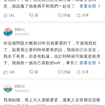
意，就說服了他爸媽不和我們一起住了。一起住雞飛
查看全部
狗跳，除非一人一直
踩
評論
分享
141
回答11
2024/10/15
你這個問題大概我10年后就要遇到了，不過我想好
了，如果我公婆到時候要來的話，我就自己出去住，
我名下有房，但是有點遠，估計到時候可能還是租房
子。我就租一個自己喜歡的loft ，畢竟從少女時期就
查看全部
很向往那種
踩
評論
分享
138
回答12
2024/10/15
我弟結婚，母上大人淚眼婆娑，連家人去世都沒這般