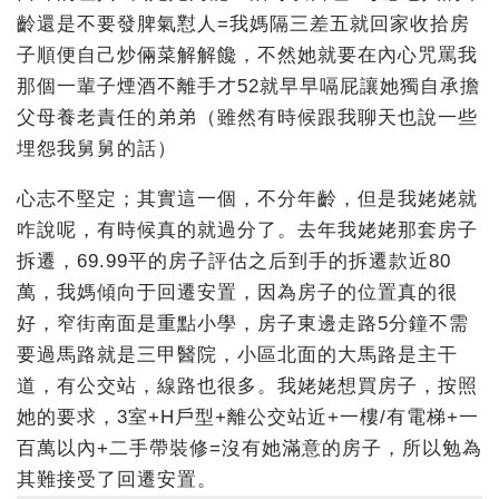
齡還是不要發脾氣懟人=我媽隔三差五就回家收拾房
子順便自己炒倆菜解解饞，不然她就要在內心咒罵我
那個一輩子煙酒不離手才52就早早嗝屁讓她獨自承擔
父母養老責任的弟弟（雖然有時候跟我聊天也說一些
埋怨我舅舅的話）
心志不堅定；其實這一個，不分年齡，但是我姥姥就
咋說呢，有時候真的就過分了。去年我姥姥那套房子
拆遷，69.99平的房子評估之后到手的拆遷款近80
萬，我媽傾向于回遷安置，因為房子的位置真的很
好，窄街南面是重點小學，房子東邊走路5分鐘不需
要過馬路就是三甲醫院，小區北面的大馬路是主干
道，有公交站，線路也很多。我姥姥想買房子，按照
她的要求，3室+H戶型+離公交站近+一樓/有電梯+一
百萬以內+二手帶裝修=沒有她滿意的房子，所以勉為
其難接受了回遷安置。