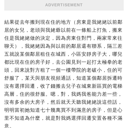
ADVERTISEMENT
結果從去年搬到現在住的地方（房東是我姥姥以前鄰
居的女兒，老頭與我姥爺以前在一條船上打魚，搬來
住是我姥姥做的決定，因為房東住對門，兩家常來往
聊天），我姥姥因為與以前的鄰居還有聯系，隔三差
五就說某個鄰居租住在城西，小區安靜房子大，哪兒
都比現在住的房子好，去公園見到一起打太極拳的老
頭，回來說對方租了一個一樓帶院的老破小，住的可
舒服了，某天與朋友視頻通話，知道某個鄰居拆遷時
沒有選擇回遷，收了錢搬去兒子在城東新區買的電梯
高層，住的很舒服。嗯，對，我媽我爸能力差一些，
沒有多余的大房子，然后就天天聽我姥姥說這些話，
明明當初她知道七十幾萬買不到滿意的房子，但是心
里不知道為什麼，就是對我媽選擇回遷安置各種不滿
意。