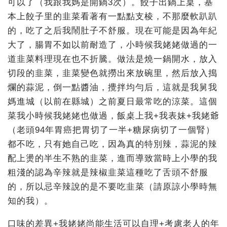
可以了（我跟我媽是開鍋3次）。餃子出鍋上桌，基
本上餃子里的韭菜看著有一點點支棱，不那麼軟趴趴
的，吃了之后我鬧肚子不舒服。現在可能是因為年紀
大了，腸胃不如以前耐造了，小時候我姥姥做過的一
道韭菜料理現在也不折騰。做法是燒一鍋開水，放入
切段的韭菜，韭菜變色就撈出來放碗里，然后放入搗
爛的蒜泥，倒一點醬油，攪拌均勻后，這就是我舅我
媽進城（以前在縣城）之前夏日最常吃的涼菜。這個
菜我小時候我姥姥也做過，飯桌上我+我表妹+我姥爺
（老頭94年胃癌把胃切了一半+糖尿病切了一個腎）
都不吃，只有她自己吃，因為真的特別辣，蒜泥的辣
配上燙的半生不熟的韭菜，進而導致當時上小學的我
粗淺的認為辛辣就是辣椒韭菜這種吃了舌頭不舒服
的，所以忌辛辣說的是不要吃韭菜（請原諒小學時無
知的我）。
口味的差異+我姥姥尚能生活可以自理+考慮老人的年