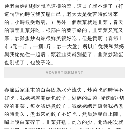
通老百姓能想吃就吃這樣的菜，這日子就不錯了（打
這句話的時候我安慰自己，老太太是從苦時候過來
的，小時候受過窮。）另外一個蔬菜就是韭菜，春天
的頭茬韭菜好吃，根部白的葉子綠的，韭菜葉又寬又
厚，炒雞蛋炒肉絲很鮮美很好吃，但是貴啊（春節上
市5元一斤，一捆1斤，炒一大盤）所以自從我和我媽
與我姥姥住一起后，頭茬韭菜就別想了，韭菜炒雞蛋
也別想了，包餃子吃。
ADVERTISEMENT
春節后家里屯的白菜因為水分流失，炒菜吃的時候不
好吃，我姥姥就開始包餃子，剁碎的白菜+豬肉餡+切
碎的韭菜，每次我媽煮餃子，我姥姥總是嫌棄我媽煮
的時間久，煮出來的餃子不好吃，然后她親自上陣，
嘴上說白菜碎了，韭菜好熟，肉放的少，開鍋兩次就