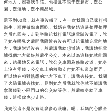
何地方，都要我作陪。包括且不限于逛超市，逛公
園，逛濕地，逛小商品城。
還不到60歲，就有事沒轍了，有一次我回自己家打掃
衛生，順便做點東西吃，我媽在我姥姥這邊整理整理
之后也回去，走到半路給我打電話說電驢沒電了，說
了她在哪兒之后問我附近有沒有可以給電驢充電的地
方，我說附近沒有，然后讓我給想辦法，我讓她把電
驢找個地方鎖好然后坐公交。本來以為這樣她就能回
來，結果她又來電話，說公交車因為修路改道，她身
上沒有零錢，公交車上的移動支付她不知道怎麼弄，
所以她在相對熟悉的地方下車了，讓我去接她。我關
了火騎電驢去找她，見到她之后我就說你就不能讓我
拿著錢到小區門口的公交站等你，然后轉身給了車
錢，這樣你也少走路。
我媽說這不是沒有這麼多心眼嘛。嗯，我媽的心眼全