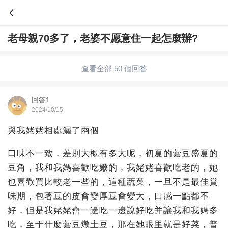
老母親70多了，老婆不愿意住一起怎麼辦?
問答
綜合問題
婚姻情感
職場
夫妻生活
查看全部 50 個回答
生活妙招
體育
育兒
老年病科普
回答1
2024/10/15
與我姥姥相處漏了兩個
口味不一致，差別大概有多大呢，初夏的蕓豆盛夏的
豆角，我和我媽喜歡吃嫩的，我姥姥喜歡吃老的，她
也喜歡買比較老一些的，這種蔬菜，一旦不是最佳賞
味期，包著豆的皮會變厚豆會變大，口感一點都不
好，但是我姥姥會一邊吃一邊說好吃并讓我和我媽多
吃，至于什麼蕓豆燉土豆，那在她眼里就是好菜，普