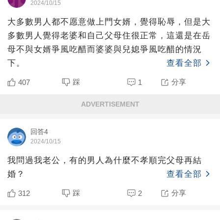
2024/10/15
大多數男人都不愿意做上門女婿，覺得恥辱，但是大
多數男人覺得老婆和自己父母住很正常，這還是在岳
母不與女婿爭風吃醋而婆婆與兒媳爭風吃醋的情況
下。
查看全部
踩
分享
407
1
ADVERTISEMENT
回答4
2024/10/15
我問過我老公，有的男人為什麼不孝順完父母再結
婚？
查看全部
踩
分享
312
2