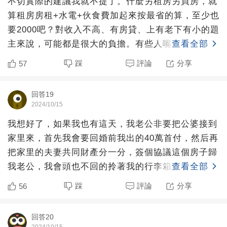
不切實際的建議我就不提了。什麼另租房另買房，就
算租房房租+水電+伙食費加起來按最省的算，至少也
要2000吧？對收入不高、有房貸、上有老下有小的題
主來說，可能都是很大的負擔。有些人嘴皮子一碰就
查看全部
高高在上地
踩
評論
分享
57
回答19
2024/10/15
我想好了，如果我也有這天，我老公非要把公婆接到
家里來，首先我會要回婚前我出的40萬首付，然后再
把家里的夫妻共同財產分一分，簽個協議這個房子歸
我老公，我會頭也不回的拎著我的行李箱從這個家里
查看全部
滾出去，我也回
踩
評論
分享
56
回答20