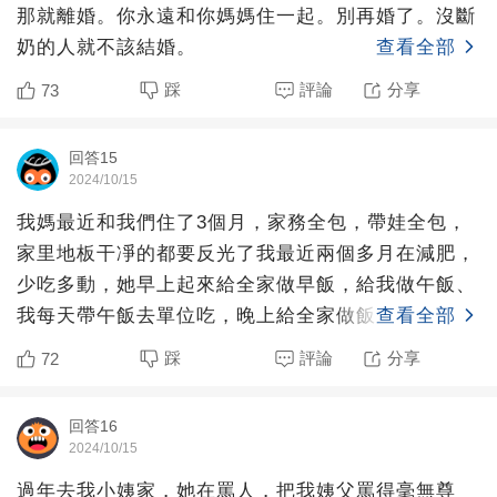
那就離婚。你永遠和你媽媽住一起。別再婚了。沒斷
奶的人就不該結婚。
查看全部
踩
評論
分享
73
回答15
2024/10/15
我媽最近和我們住了3個月，家務全包，帶娃全包，
家里地板干凈的都要反光了我最近兩個多月在減肥，
少吃多動，她早上起來給全家做早飯，給我做午飯、
我每天帶午飯去單位吃，晚上給全家做飯，靠她的支
查看全部
持我兩個多月瘦了
踩
評論
分享
72
回答16
2024/10/15
過年去我小姨家，她在罵人，把我姨父罵得毫無尊