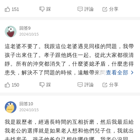
婆婆住了。我覺得
踩
評論
分享
151
回答9
2024/10/15
這老婆不要了。我跟這位老婆遇見同樣的問題，我帶
孩子出來住了。孝子跟他媽住一起。從此大家都很清
靜。所有的沖突都消失了，什麼婆媳矛盾，什麼患得
患失，解決不了問題的時候，遠離帶來問題的人也是
查看全部
可以的。唯一需要
踩
評論
分享
150
回答10
2024/10/15
我是親歷者，經過長時間的互相折磨，然后我最后給
我老公的選擇就是如果老人想和他們兒子住，我就出
去找房子，孩子他爸自己想住哪住哪，我老公沒同