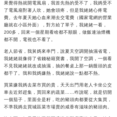
果覺得熱就開電風扇，我首先熱的受不了，我媽受不
了電風扇對著人吹，她會頭疼，但是我姥姥心疼電
費。去年夏天她心血來潮去交電費（國家電網的營業
廳就在小區外面），對方給了單子，我姥姥一看，
200多，回來一個星期看啥都不順眼，做飯連油煙機
都不開，電視也不看了。
老人節省，我舅媽來串門，說夏天空調開抽濕省電，
我姥姥就像得了省錢秘籍寶書，我開了空調，一個看
不見我姥姥就改成抽濕，抽的餐桌上那一鍋饅頭的皮
都干了。我和我媽嫌熱，我姥姥說一點都不熱。
買菜嫌我媽去菜市買的貴，天天出門用老人卡坐公交
車去近郊趕集，買回來的蔬菜……咋說呢，就是切開
一個茄子，里面全是籽，吃的豬頭肉都要從大集買，
不準我媽去買城區菜市場賣的咸香有滋味的豬頭肉。