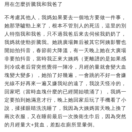
用在怎麼折騰我和我爸了
不考慮其他人，我媽如果要去一個地方要做一件事，
她那犟驢勁上來了，根本不管別人的死活，這里的別
人特指我和我爸，只不過我爸后來去伺候我奶奶了，
我媽就使勁折騰我。她跳廣場舞后被其它阿姨影響也
開始拍抖音，春節前大降溫，有一天晚上她在大廣場
非要拍抖音，當時我正來大姨媽（更離譜的是如果感
到冷或者后背突然覺得一陣冷，月經的量就會變大血
塊變大變多），她拍了好幾遍，一會跳的不好一會嫌
光線不好再來一遍又嫌我站的遠了，我說天怪冷的，
回家吧（當時血塊什麼的已經開始噴涌了），我媽一
定要拍到她滿意才行，晚上她回家后玩了手機看了小
說，揉揉眼睛洗洗睡了，我因為大姨媽當天晚上換了
兩次衣服，又在睡前最后一次換衛生巾后，因為突然
的月經量大+貧血，差點在廁所里暈倒。