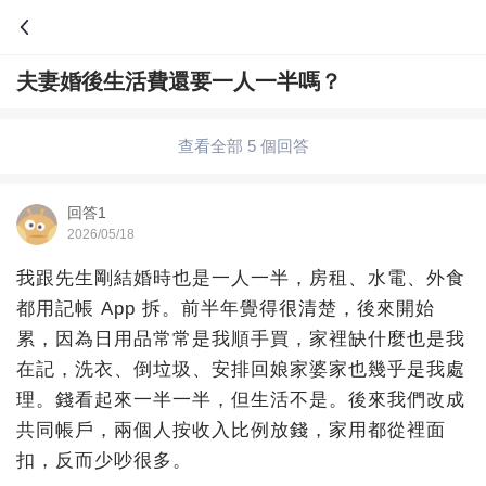
夫妻婚後生活費還要一人一半嗎？
問答
綜合問題
婚姻情感
職場
夫妻生活
查看全部 5 個回答
生活妙招
體育
育兒
老年病科普
回答1
2026/05/18
我跟先生剛結婚時也是一人一半，房租、水電、外食
都用記帳 App 拆。前半年覺得很清楚，後來開始
累，因為日用品常常是我順手買，家裡缺什麼也是我
在記，洗衣、倒垃圾、安排回娘家婆家也幾乎是我處
理。錢看起來一半一半，但生活不是。後來我們改成
共同帳戶，兩個人按收入比例放錢，家用都從裡面
扣，反而少吵很多。