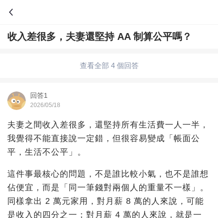
收入差很多，夫妻還堅持 AA 制算公平嗎？
問答
綜合問題
婚姻情感
職場
夫妻生活
查看全部 4 個回答
生活妙招
體育
育兒
老年病科普
回答1
2026/05/18
夫妻之間收入差很多，還堅持所有生活費一人一半，
我覺得不能直接說一定錯，但很容易變成「帳面公
平，生活不公平」。
這件事最核心的問題，不是誰比較小氣，也不是誰想
佔便宜，而是「同一筆錢對兩個人的重量不一樣」。
同樣拿出 2 萬元家用，對月薪 8 萬的人來說，可能
是收入的四分之一；對月薪 4 萬的人來說，就是一