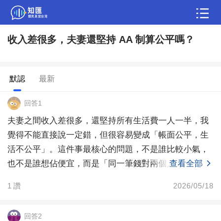
收入差很多，夫妻還堅持 AA 制算公平嗎？
問答
綜合問題
婚姻情感
職場
夫妻生活
默認
最新
生活妙招
體育
育兒
老年病科普
回答1
夫妻之間收入差很多，還堅持所有生活費一人一半，我
覺得不能直接說一定錯，但很容易變成「帳面公平，生
活不公平」。這件事最核心的問題，不是誰比較小氣，
也不是誰想佔便宜，而是「同一筆錢對兩個人的重量不
查看全部
一樣」。
1
讚
2026/05/18
回答2