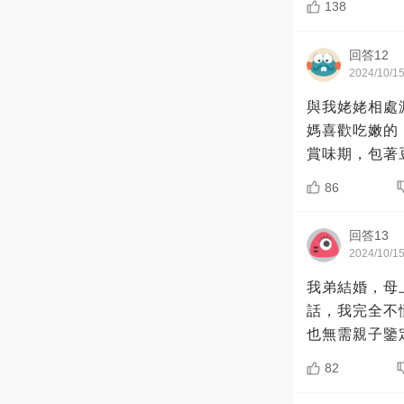
138
回答12
2024/10/1
與我姥姥相處
媽喜歡吃嫩的
賞味期，包著
86
回答13
2024/10/1
我弟結婚，母
話，我完全不
也無需親子鑒
82