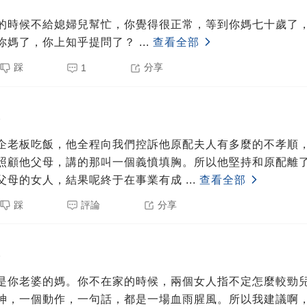
的時候不給媳婦兒幫忙，你覺得很正常，等到你媽七十歲了
你媽了，你上知乎提問了？
...
查看全部
踩
分享
1
5
企老板吃飯，他全程向我們控訴他原配夫人有多麼的不孝順
照顧他父母，講的那叫一個義憤填胸。所以他堅持和原配離
父母的女人，結果呢終于在事業有成
...
查看全部
踩
評論
分享
5
是你老婆的媽。你不在家的時候，兩個女人指不定怎麼較勁
神，一個動作，一句話，都是一場血雨腥風。所以我建議啊