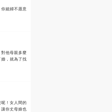
，你媳婦不愿意
，對他母親多麼
了婚，就為了找
兒呢！女人間的
，讓你丈母娘也