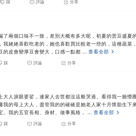
踩
評論
分享
5
漏了兩個口味不一致，差別大概有多大呢，初夏的蕓豆盛夏
，我姥姥喜歡吃老的，她也喜歡買比較老一些的，這種蔬菜
豆的皮會變厚豆會變大，口感一點都
...
查看全部
踩
評論
分享
5
上大人淚眼婆娑，連家人去世都沒這般哭過。看得我一臉懵圈
懂我的母上大人，盡管我的的確確是她老人家十月懷胎生下
定。我的五官長相、身材、做事風格，
...
查看全部
踩
評論
分享