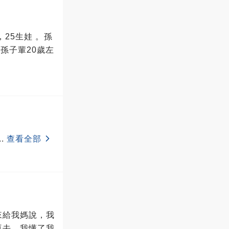
，25生娃 。孫
 孫子輩20歲左
..
查看全部
來給我媽說，我
再去，我懂了我