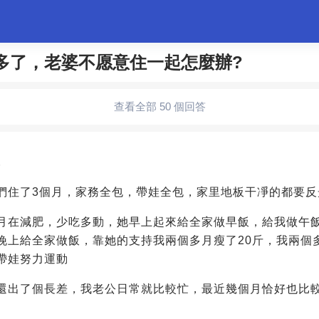
0多了，老婆不愿意住一起怎麼辦?
婚姻情感
職場
夫妻生活
生活妙招
體育
查看全部 50 個回答
5
們住了3個月，家務全包，帶娃全包，家里地板干凈的都要反
月在減肥，少吃多動，她早上起來給全家做早飯，給我做午
晚上給全家做飯，靠她的支持我兩個多月瘦了20斤，我兩個
帶娃努力運動
還出了個長差，我老公日常就比較忙，最近幾個月恰好也比