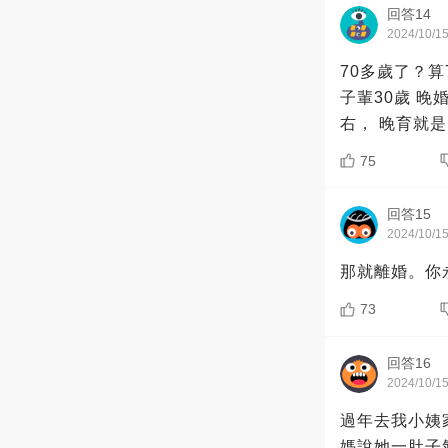
回答14
2024/10/1
70多歲了？算
子輩30歲 晚
右， 晚育就
75
回答15
2024/10/1
那就離婚。你
73
回答16
2024/10/1
過年去我小姨
媽說她一肚子