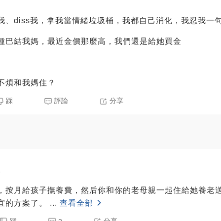
我、diss我，拿我當情緒垃圾桶，我都自己消化，我忍我一
種巴結我媽，最近金價那麼高，我們還是給她買金
不煩和我媽住？
踩
評論
分享
5
，按月給孩子撫養費，然后你和你的老母親一起住給她養老
宜的方案了。
...
查看全部
踩
分享