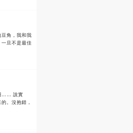
的豆角，我和我
，一旦不是最佳
…… 說實
來的。沒抱錯，