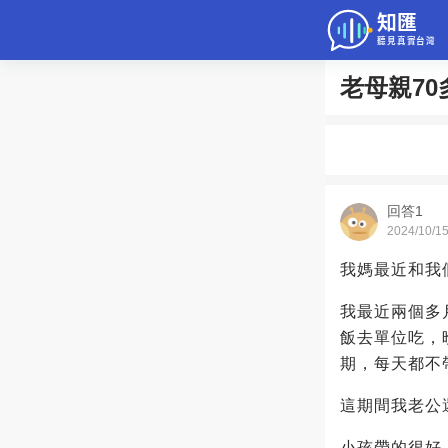
老母親7
問答
綜合問題
老年病科普
回答1
2024/10/1
我媽最近和我
我最近兩個多
飯去單位吃，
期，每天都不
這期間我老公
小孩帶的很好