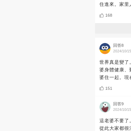
住進來。家里
168
回答8
2024/10/1
世界真是變了
婆身體健康、
婆住一起。現
151
回答9
2024/10/1
這老婆不要了
從此大家都很