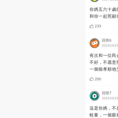
你媽五六十歲
和你一起照顧
233
回答6
2024/10/1
有次和一位民
不好，不愿意
一個能孝順他
200
回答7
2024/10/1
這是你媽，不
較量，一個眼