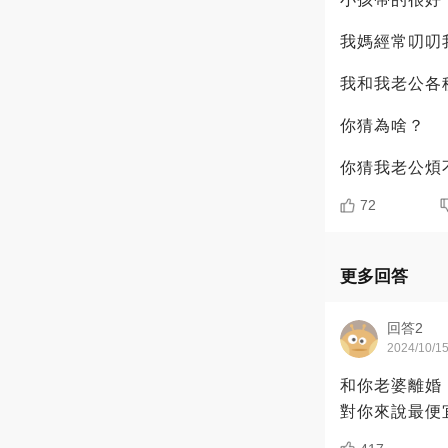
我媽經常叨叨
我和我老公各
你猜為啥？
你猜我老公煩
72
更多回答
回答2
2024/10/1
和你老婆離婚
對你來說最便