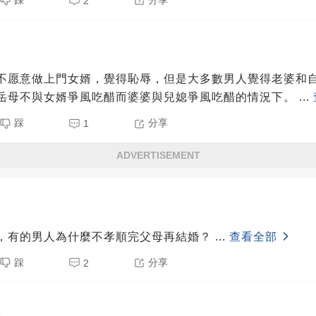
2
5
不愿意做上門女婿，覺得恥辱，但是大多數男人覺得老婆和
岳母不與女婿爭風吃醋而婆婆與兒媳爭風吃醋的情況下。
...
踩
分享
1
ADVERTISEMENT
5
，有的男人為什麼不孝順完父母再結婚？
...
查看全部
踩
分享
2
5