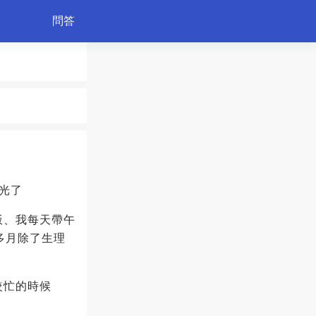
問答
育兒
光了
飯、我每天帶午
多月除了生理
較忙的時候