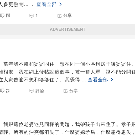
人多更熱鬧…
...
查看全部
踩
分享
1
ADVERTISEMENT
5
。當年我不愿和婆婆同住，想在同一個小區租房子讓婆婆住
難相處，我在網上發帖說這個事，被一群人罵，說不能分開
在大家普遍不想和婆婆住了。我覺得
...
查看全部
踩
評論
分享
5
。我跟這位老婆遇見同樣的問題，我帶孩子出來住了。孝子
清靜。所有的沖突都消失了，什麼婆媳矛盾，什麼患得患失