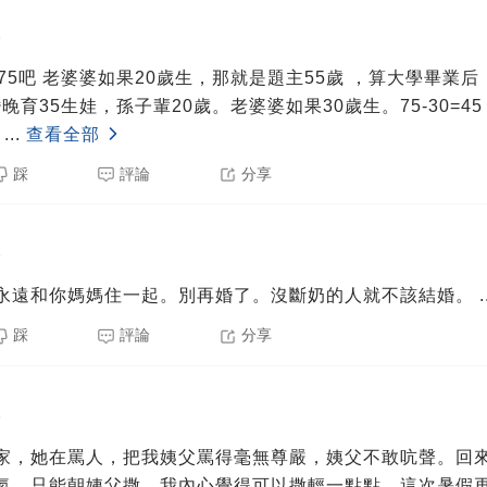
5
75吧 老婆婆如果20歲生，那就是題主55歲 ，算大學畢業后
婚晚育35生娃，孫子輩20歲。老婆婆如果30歲生。75-30=45
是
...
查看全部
踩
評論
分享
5
永遠和你媽媽住一起。別再婚了。沒斷奶的人就不該結婚。
.
踩
評論
分享
5
家，她在罵人，把我姨父罵得毫無尊嚴，姨父不敢吭聲。回
氣，只能朝姨父撒。我內心覺得可以撒輕一點點。這次暑假