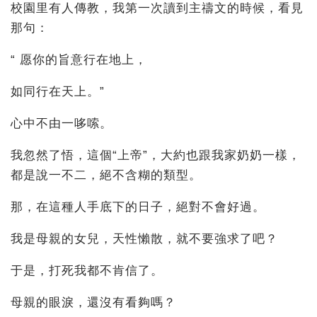
校園里有人傳教，我第一次讀到主禱文的時候，看見
那句：
“ 愿你的旨意行在地上，
如同行在天上。”
心中不由一哆嗦。
我忽然了悟，這個“上帝”，大約也跟我家奶奶一樣，
都是說一不二，絕不含糊的類型。
那，在這種人手底下的日子，絕對不會好過。
我是母親的女兒，天性懶散，就不要強求了吧？
于是，打死我都不肯信了。
母親的眼淚，還沒有看夠嗎？