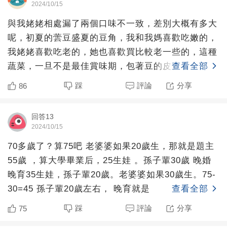
2024/10/15
與我姥姥相處漏了兩個口味不一致，差別大概有多大
呢，初夏的蕓豆盛夏的豆角，我和我媽喜歡吃嫩的，
我姥姥喜歡吃老的，她也喜歡買比較老一些的，這種
蔬菜，一旦不是最佳賞味期，包著豆的皮會變厚豆會
查看全部
變大，口感一點都
踩
評論
分享
86
回答13
2024/10/15
70多歲了？算75吧 老婆婆如果20歲生，那就是題主
55歲 ，算大學畢業后，25生娃 。孫子輩30歲 晚婚
晚育35生娃，孫子輩20歲。老婆婆如果30歲生。75-
30=45 孫子輩20歲左右， 晚育就是
查看全部
踩
評論
分享
75