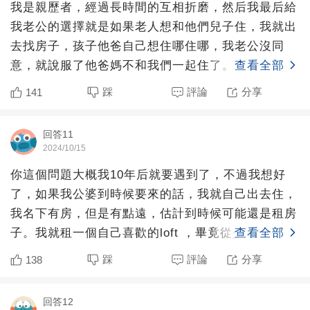
我是親歷者，經過長時間的互相折磨，然后我最后給
我老公的選擇就是如果老人想和他們兒子住，我就出
去找房子，孩子他爸自己想住哪住哪，我老公沒同
意，就說服了他爸媽不和我們一起住了。一起住雞飛
查看全部
狗跳，除非一人一直
踩
評論
分享
141
回答11
2024/10/15
你這個問題大概我10年后就要遇到了，不過我想好
了，如果我公婆到時候要來的話，我就自己出去住，
我名下有房，但是有點遠，估計到時候可能還是租房
子。我就租一個自己喜歡的loft ，畢竟從少女時期就
查看全部
很向往那種
踩
評論
分享
138
回答12