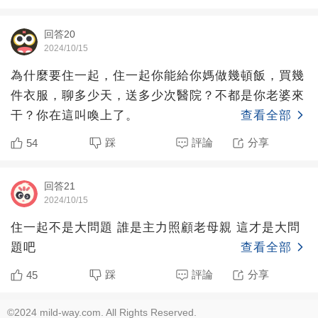
回答20
2024/10/15
為什麼要住一起，住一起你能給你媽做幾頓飯，買幾
件衣服，聊多少天，送多少次醫院？不都是你老婆來
干？你在這叫喚上了。
查看全部
踩
評論
分享
54
回答21
2024/10/15
住一起不是大問題 誰是主力照顧老母親 這才是大問
題吧
查看全部
踩
評論
分享
45
©2024 mild-way.com. All Rights Reserved.