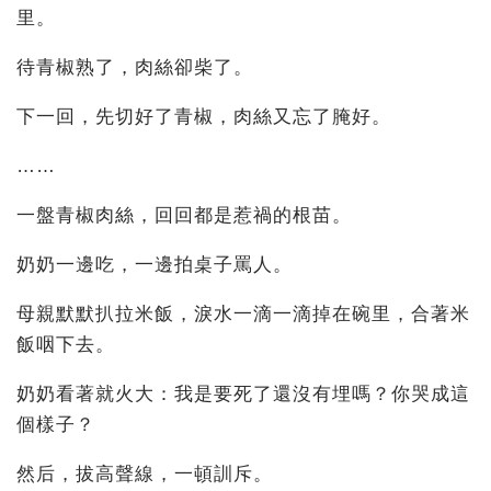
里。
待青椒熟了，肉絲卻柴了。
下一回，先切好了青椒，肉絲又忘了腌好。
……
一盤青椒肉絲，回回都是惹禍的根苗。
奶奶一邊吃，一邊拍桌子罵人。
母親默默扒拉米飯，淚水一滴一滴掉在碗里，合著米
飯咽下去。
奶奶看著就火大：我是要死了還沒有埋嗎？你哭成這
個樣子？
然后，拔高聲線，一頓訓斥。