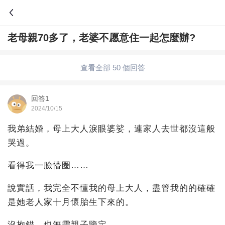
老母親70多了，老婆不愿意住一起怎麼辦?
問答
綜合問題
婚姻情感
職場
夫妻生活
查看全部 50 個回答
生活妙招
體育
育兒
老年病科普
回答1
2024/10/15
我弟結婚，母上大人淚眼婆娑，連家人去世都沒這般
哭過。
看得我一臉懵圈……
說實話，我完全不懂我的母上大人，盡管我的的確確
是她老人家十月懷胎生下來的。
沒抱錯，也無需親子鑒定。