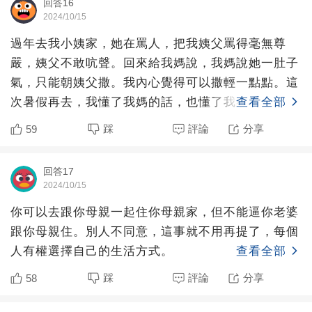
回答16
2024/10/15
過年去我小姨家，她在罵人，把我姨父罵得毫無尊
嚴，姨父不敢吭聲。回來給我媽說，我媽說她一肚子
氣，只能朝姨父撒。我內心覺得可以撒輕一點點。這
次暑假再去，我懂了我媽的話，也懂了我小姨。她婆
查看全部
婆真的越老越折磨人
踩
評論
分享
59
回答17
2024/10/15
你可以去跟你母親一起住你母親家，但不能逼你老婆
跟你母親住。別人不同意，這事就不用再提了，每個
人有權選擇自己的生活方式。
查看全部
踩
評論
分享
58