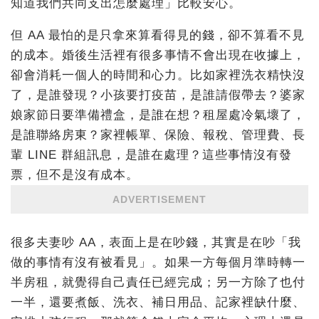
知道我們共同支出怎麼處理」比較安心。
但 AA 最怕的是只拿來算看得見的錢，卻不算看不見
的成本。婚後生活裡有很多事情不會出現在收據上，
卻會消耗一個人的時間和心力。比如家裡洗衣精快沒
了，是誰發現？小孩要打疫苗，是誰請假帶去？婆家
娘家節日要準備禮盒，是誰在想？租屋處冷氣壞了，
是誰聯絡房東？家裡帳單、保險、報稅、管理費、長
輩 LINE 群組訊息，是誰在處理？這些事情沒有發
票，但不是沒有成本。
ADVERTISEMENT
很多夫妻吵 AA，表面上是在吵錢，其實是在吵「我
做的事情有沒有被看見」。如果一方每個月準時轉一
半房租，就覺得自己責任已經完成；另一方除了也付
一半，還要煮飯、洗衣、補日用品、記家裡缺什麼、