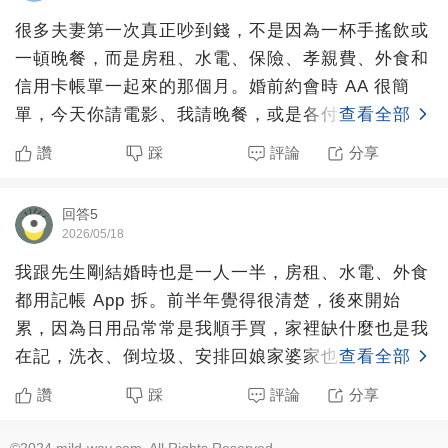
很多夫妻第一次真正吵到錢，不是因為一杯手搖飲或
一頓晚餐，而是房租、水電、保險、孝親費、外食和
信用卡帳單一起來的那個月。婚前約會時 AA 很簡
單，今天你請電影、我請晚餐，或是各付各的，都不
查看全部
太會傷感情。可
讚
踩
評論
分享
回答5
2026/05/18
我跟先生剛結婚時也是一人一半，房租、水電、外食
都用記帳 App 拆。前半年覺得很清楚，後來開始
累，因為日用品常常是我順手買，家裡缺什麼也是我
在記，洗衣、倒垃圾、安排回娘家婆家也幾乎是我處
查看全部
理。錢看起來一
讚
踩
評論
分享