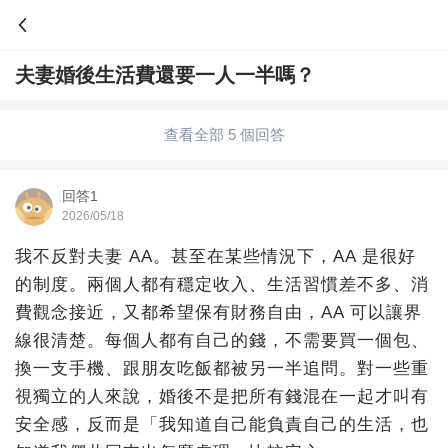
夫妻婚後生活費還要一人一半嗎？
問答
綜合問題
婚姻情感
職場
夫妻生活
查看全部 5 個回答
生活妙招
體育
育兒
老年病科普
回答1
2026/05/18
我不反對夫妻 AA。甚至在某些情況下，AA 是很好
的制度。兩個人都有穩定收入、生活習慣差不多、消
費觀念接近，又都希望保有財務自由，AA 可以讓界
線很清楚。每個人都有自己的錢，不需要買一個包、
換一支手機、跟朋友吃飯都被另一半追問。對一些重
視獨立的人來說，婚後不是把所有錢混在一起才叫有
安全感，反而是「我知道自己能負責自己的生活，也