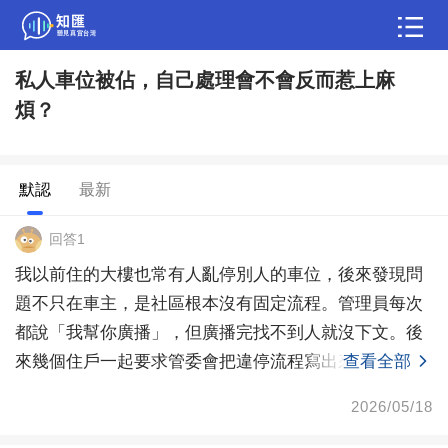
私人車位被佔，自己處理會不會反而惹上麻
問答
煩？
綜合問題
婚姻情感
職場
夫妻生活
生活妙招
體育
育兒
老年病科普
默認
最新
回答1
我以前住的大樓也常有人亂停別人的車位，後來發現問
題不只在車主，是社區根本沒有固定流程。管理員每次
都說「我幫你廣播」，但廣播完找不到人就沒下文。後
來幾個住戶一起要求管委會把違停流程寫出來：拍照、
查看全部
登記車牌
2026/05/18