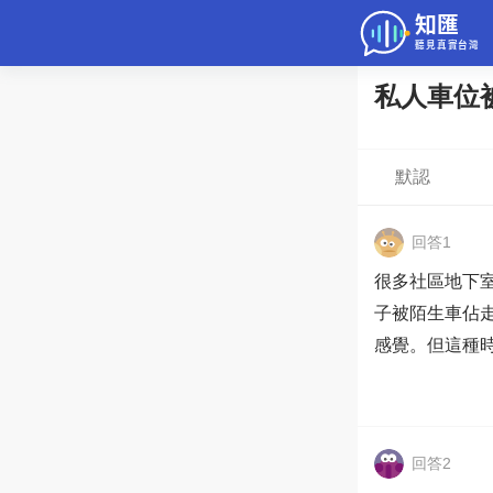
私人車位
問答
綜合問題
默認
老年病科普
回答1
很多社區地下
子被陌生車佔
感覺。但這種
回答2