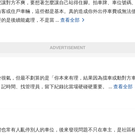
麼讓對方不爽，要想著怎麼讓自己站得住腳。拍車牌、車位號碼
訪客或住戶車輛，這些都是基本。真的造成你外出停車費或無法
要的是後續能處理，不是當
...
查看全部
ADVERTISEMENT
會很氣，但最不劃算的是「你本來有理，結果因為擋車或動對方
、記時間、找管理員，留下紀錄比當場硬碰硬重要。
...
查看全部
樓也常有人亂停別人的車位，後來發現問題不只在車主，是社區