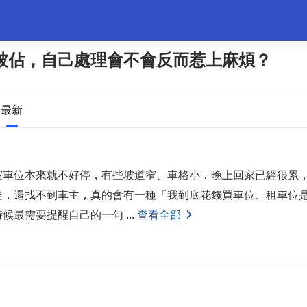
被佔，自己處理會不會反而惹上麻煩？
婚姻情感
職場
夫妻生活
生活妙招
體育
最新
室車位本來就不好停，有些坡道窄、車格小，晚上回家已經很累
走，還找不到車主，真的會有一種「我到底花錢買車位、租車位
時候最需要提醒自己的一句
...
查看全部