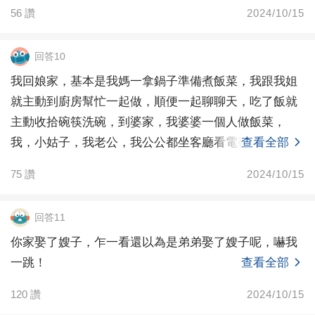
56
讚
2024/10/15
回答10
我回娘家，基本是我媽一拿鍋子準備煮飯菜，我跟我姐
就主動到廚房幫忙一起做，順便一起聊聊天，吃了飯就
主動收拾碗筷洗碗，到婆家，我婆婆一個人做飯菜，
我，小姑子，我老公，我公公都坐客廳看電視，看都不
查看全部
會去廚房看
75
讚
2024/10/15
回答11
你家娶了嫂子，乍一看還以為是弟弟娶了嫂子呢，嚇我
一跳！
查看全部
120
讚
2024/10/15