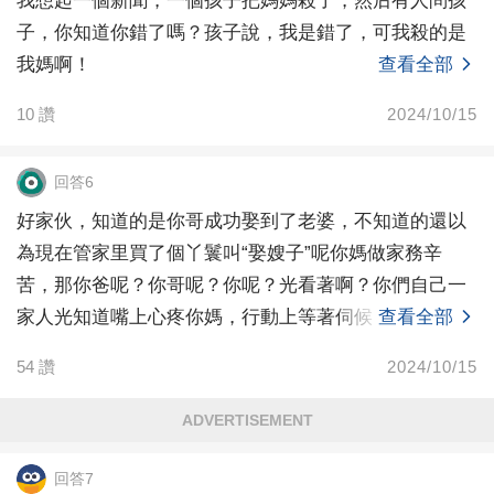
我想起一個新聞，一個孩子把媽媽殺了，然后有人問孩
子，你知道你錯了嗎？孩子說，我是錯了，可我殺的是
我媽啊！
查看全部
10
讚
2024/10/15
回答6
好家伙，知道的是你哥成功娶到了老婆，不知道的還以
為現在管家里買了個丫鬟叫“娶嫂子”呢你媽做家務辛
苦，那你爸呢？你哥呢？你呢？光看著啊？你們自己一
家人光知道嘴上心疼你媽，行動上等著伺候，轉頭倒要
查看全部
求兒媳婦
54
讚
2024/10/15
ADVERTISEMENT
回答7