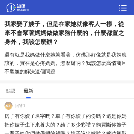
我家娶了嫂子，但是在家她就像客人一樣，從
問答
來不會幫著媽媽做做家務什麼的，什麼都置之
綜合問題
婚姻情感
職場
夫妻生活
身外，我該怎麼辦？
生活妙招
體育
育兒
老年病科普
還有就是我媽做什麼她就看著，仿佛那好像就是我媽應
該的，實在是心疼媽媽。怎麼辦吶？我該怎麼高情商且
不尷尬的解決這個問題
默認
最新
回答1
房子有你嫂子名字嗎？車子有你嫂子的份嗎？還是你媽
把你嫂子生下來養大的？給了多少彩禮？夠買斷你嫂子
一輩子給你們做保姆的錢嗎？嫂子沒出嫁妝？嫁妝和彩