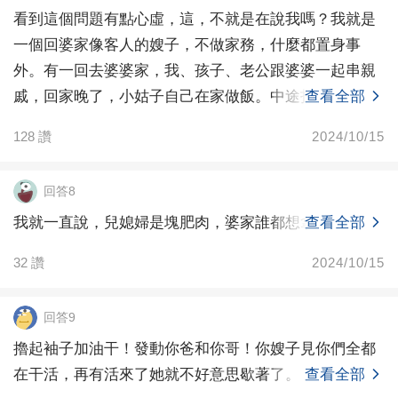
看到這個問題有點心虛，這，不就是在說我嗎？我就是
一個回婆家像客人的嫂子，不做家務，什麼都置身事
外。有一回去婆婆家，我、孩子、老公跟婆婆一起串親
戚，回家晚了，小姑子自己在家做飯。中途打過一個電
查看全部
話，問我們
128
讚
2024/10/15
回答8
我就一直說，兒媳婦是塊肥肉，婆家誰都想拿她抹抹嘴
查看全部
32
讚
2024/10/15
回答9
擼起袖子加油干！發動你爸和你哥！你嫂子見你們全都
在干活，再有活來了她就不好意思歇著了。
查看全部