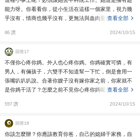
這種小事上呢！必須讓她去中科院工作。她這是擁有超
能力呀。你看看你，從小生活在這樣一個家里，視力幾
乎沒有，情商也幾乎沒有，更無法與血肉至親產生最基
查看全部
本的共情
86
讚
2024/10/15
回答17
不僅你心疼你媽。外人也心疼你媽。你媽確實可憐，有
男人，有倆孩子，六雙手不知道幫一下忙，倒是會用一
張嘴叭叭叭說。合著你嫂子沒有嫁你家之前，你家就不
是你媽干活了？怎麼之前不見你心疼你媽呢？可見你的
查看全部
心疼是裝
597
讚
2024/10/15
回答18
你該怎麼辦？你應該教育你爸，自己的媳婦干家務，自