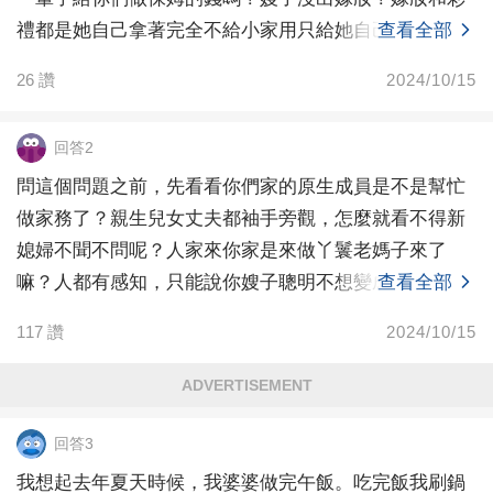
禮都是她自己拿著完全不給小家用只給她自己用嗎？或
查看全部
者你嫂子
26
讚
2024/10/15
回答2
問這個問題之前，先看看你們家的原生成員是不是幫忙
做家務了？親生兒女丈夫都袖手旁觀，怎麼就看不得新
媳婦不聞不問呢？人家來你家是來做丫鬟老媽子來了
嘛？人都有感知，只能說你嫂子聰明不想變成你媽這樣
查看全部
的老媽子。
117
讚
2024/10/15
ADVERTISEMENT
回答3
我想起去年夏天時候，我婆婆做完午飯。吃完飯我刷鍋