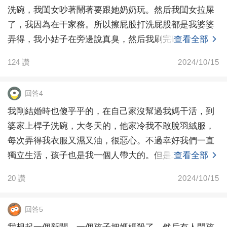
洗碗，我閨女吵著鬧著要跟她奶奶玩。然后我閨女拉屎
了，我因為在干家務。所以擦屁股打洗屁股都是我婆婆
弄得，我小姑子在旁邊說真臭，然后我刷完碗，趕緊就
查看全部
把我閨女
124
讚
2024/10/15
回答4
我剛結婚時也傻乎乎的，在自己家沒幫過我媽干活，到
婆家上桿子洗碗，大冬天的，他家冷我不敢脫羽絨服，
每次弄得我衣服又濕又油，很惡心。不過幸好我們一直
獨立生活，孩子也是我一個人帶大的。但是二十年后我
查看全部
突然想起
20
讚
2024/10/15
回答5