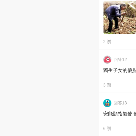
2
讚
回答12
獨生子女的優
3
讚
回答13
安能頤指氣使,
6
讚