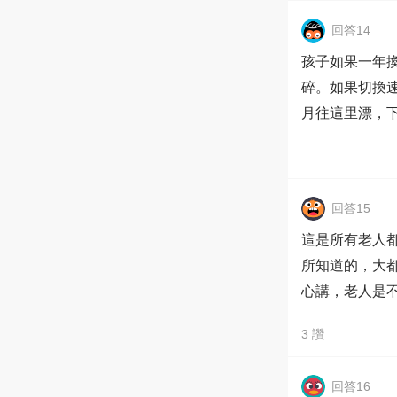
回答14
孩子如果一年
碎。如果切換
月往這里漂，
回答15
這是所有老人
所知道的，大
心講，老人是
3
讚
回答16