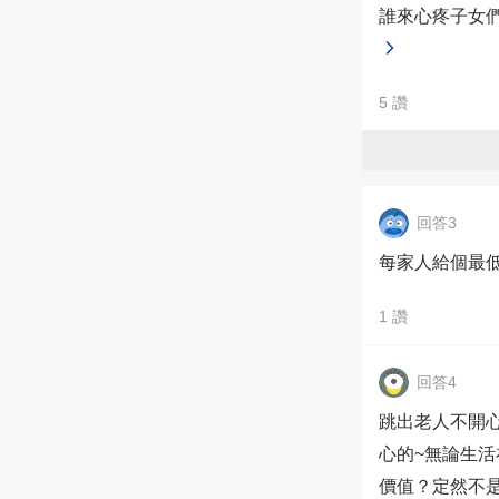
誰來心疼子女
5
讚
回答3
每家人給個最
1
讚
回答4
跳出老人不開
心的~無論生
價值？定然不