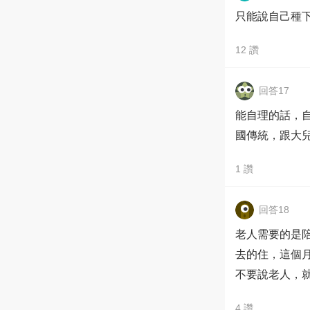
只能說自己種
12
讚
回答17
能自理的話，
國傳統，跟大
1
讚
回答18
老人需要的是
去的住，這個
不要說老人，
4
讚