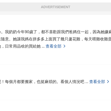
ADVERTISEMENT
心。我奶奶今年90歲了，都不喜歡跟我們爸媽住一起，因為她嫌
在隨意。她讓我媽在拼多多上面買了幾只蘆花雞，每天喂雞收雞
她，日常用品啥的買給她
...
查看全部
吧！每個月都要搬家，也挺麻煩的。看個人情況吧
...
查看全部