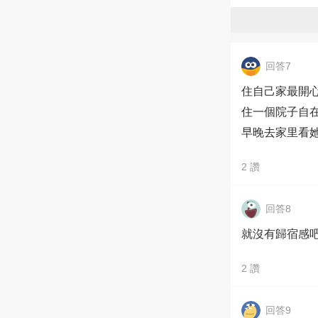
回答7
住自己家最開
住一個院子自
早晚去家里看
2
讚
回答8
就沒有歸宿感
2
讚
回答9