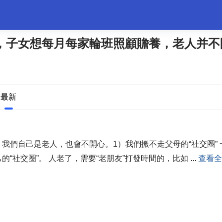
，子女想每月每家輪班照顧贍養，老人并不
婚姻情感
職場
夫妻生活
生活妙招
體育
最新
們自己是老人，也會不開心。1）我們搬不走父母的“社交圈” 一個人，要活得
開心，需要自己的“社交圈”。 人老了，需要“老朋友”打發時間的，比如
...
查看全