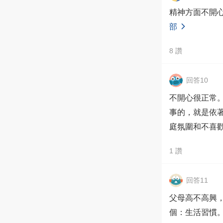
精神方面不開
部
8
讚
回答10
不開心很正常
事的，就是依
庭氛圍和不喜
1
讚
回答11
父母高不高興
個：生活習慣