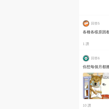
回答5
各種各樣原因
1
讚
回答6
你想每個月都
10
讚