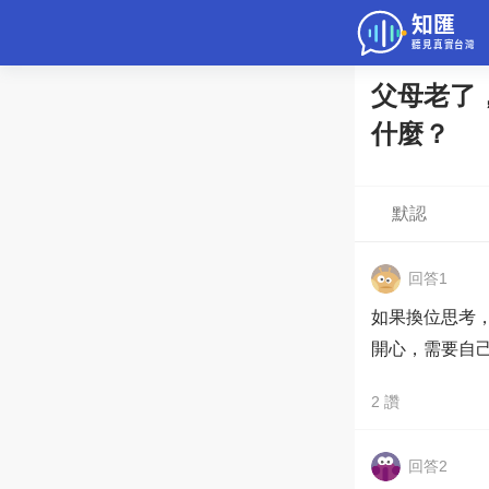
父母老了
問答
什麼？
綜合問題
老年病科普
默認
回答1
如果換位思考，我
2
讚
回答2