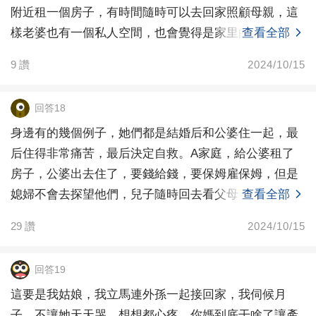
附近租一個房子，有時間隨時可以去回家照顧母親，這
樣老婆也有一個私人空間，也會覺得是家里的女主人。
查看全部
9
讚
2024/10/15
回答18
身邊有的幾個例子，她們都是結婚后和公婆住一起，最
后住得非常痛苦，最后決定自救。A家庭，給公婆租了
房子，公婆出去住了，要錢給錢，要保姆雇保姆，但是
媳婦不會去探望他們，兒子隨時回去看父母，媳婦不干
查看全部
涉。B家
29
讚
2024/10/15
回答19
這要是我姑娘，我立馬連外孫一起接回家，我伺候月
子，不讓她天天哭，想想都心疼，你媽到底干啥了讓產