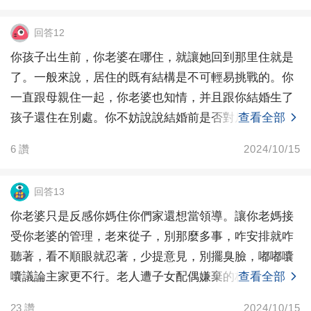
回答12
你孩子出生前，你老婆在哪住，就讓她回到那里住就是
了。一般來說，居住的既有結構是不可輕易挑戰的。你
一直跟母親住一起，你老婆也知情，并且跟你結婚生了
孩子還住在別處。你不妨說說結婚前是否對居住安排進
查看全部
行過承諾
6
讚
2024/10/15
回答13
你老婆只是反感你媽住你們家還想當領導。讓你老媽接
受你老婆的管理，老來從子，別那麼多事，咋安排就咋
聽著，看不順眼就忍著，少提意見，別擺臭臉，嘟嘟囔
囔議論主家更不行。老人遭子女配偶嫌棄的核心原因就
查看全部
一點--
23
讚
2024/10/15