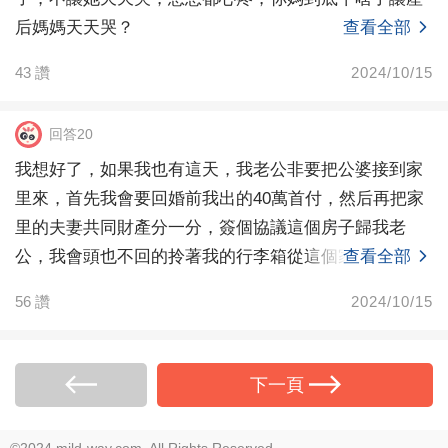
后媽媽天天哭？
查看全部
43
讚
2024/10/15
回答20
我想好了，如果我也有這天，我老公非要把公婆接到家
里來，首先我會要回婚前我出的40萬首付，然后再把家
里的夫妻共同財產分一分，簽個協議這個房子歸我老
公，我會頭也不回的拎著我的行李箱從這個家里滾出
查看全部
去，我也回
56
讚
2024/10/15
下一頁
©2024 mild-way.com. All Rights Reserved.