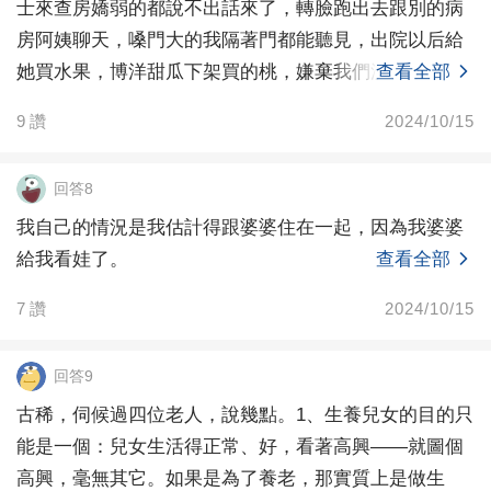
士來查房嬌弱的都說不出話來了，轉臉跑出去跟別的病
房阿姨聊天，嗓門大的我隔著門都能聽見，出院以后給
她買水果，博洋甜瓜下架買的桃，嫌棄我們沒給她買甜
查看全部
瓜，然后
9
讚
2024/10/15
回答8
我自己的情況是我估計得跟婆婆住在一起，因為我婆婆
給我看娃了。
查看全部
7
讚
2024/10/15
回答9
古稀，伺候過四位老人，說幾點。1、生養兒女的目的只
能是一個：兒女生活得正常、好，看著高興——就圖個
高興，毫無其它。如果是為了養老，那實質上是做生