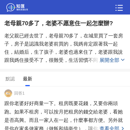
老母親70多了，老婆不愿意住一起怎麼辦?
問答
老父親已經去世了，老母親70多了，在城里買了一套房
綜合問題
婚姻情感
職場
夫妻生活
子，房子是認識我老婆前買的，我媽肯定跟著我一起
住，結婚后，生了孩子，老婆也過來住了，老婆跟我說
生活妙招
體育
育兒
老年病科普
跟我媽住接受不了，很難受，生活習慣不同，認為這里
展開全部
不是屬于她存在的地方，我收入也不高，房貸壓力也有
點大，出去租我媽也接受不了，我也不放心我媽，年紀
默認
最新
大了，腿腳都沒那麼利索了，但是我老婆擺明態度了，
就是不想住一起，說每天都在瘋狂的邊緣，天天都想
回答1
哭，哎，我也是沒什麼辦法，想問一下各位有什麼好的
跟你老婆好好商量一下。租房既要花錢，又要你兩頭
主意嗎？
跑。如果不租房，可以按月把租房的錢交給老婆，看她
是否高興。而且一家人在一起，什麼事都方便。另外就
是你在家多做家務（做飯和搞衛生），讓你老婆覺得挺
查看全部