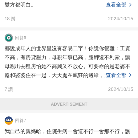
雙方都明白。
查看全部
18
讚
2024/10/15
回答6
都說成年人的世界里沒有容易二字！你說你很難：工資
不高，有房貸壓力，母親年事已高，腿腳還不利索，讓
母親出去租房怕她不高興又不放心。可要命的是老婆不
愿和婆婆住在一起，天天處在瘋狂的邊緣，天天都想
查看全部
哭。其實你
7
讚
2024/10/15
ADVERTISEMENT
回答7
我自己的親媽哈，住院生病一會這不行一會那不行，護