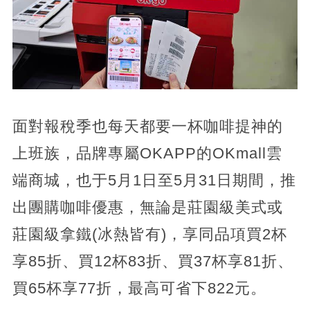
面對報稅季也每天都要一杯咖啡提神的
上班族，品牌專屬OKAPP的OKmall雲
端商城，也于5月1日至5月31日期間，推
出團購咖啡優惠，無論是莊園級美式或
莊園級拿鐵(冰熱皆有)，享同品項買2杯
享85折、買12杯83折、買37杯享81折、
買65杯享77折，最高可省下822元。