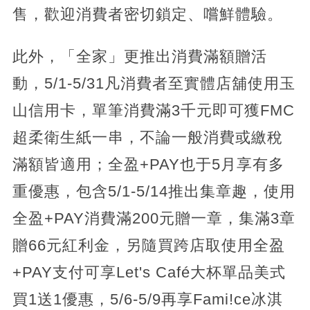
售，歡迎消費者密切鎖定、嚐鮮體驗。
此外，「全家」更推出消費滿額贈活
動，5/1-5/31凡消費者至實體店舖使用玉
山信用卡，單筆消費滿3千元即可獲FMC
超柔衛生紙一串，不論一般消費或繳稅
滿額皆適用；全盈+PAY也于5月享有多
重優惠，包含5/1-5/14推出集章趣，使用
全盈+PAY消費滿200元贈一章，集滿3章
贈66元紅利金，另隨買跨店取使用全盈
+PAY支付可享Let's Café大杯單品美式
買1送1優惠，5/6-5/9再享Fami!ce冰淇