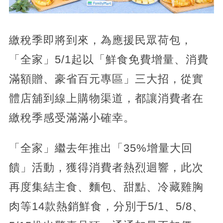
繳稅季即將到來，為應援民眾荷包，
「全家」5/1起以「鮮食免費增量、消費
滿額贈、豪省百元專區」三大招，從實
體店舖到線上購物渠道，都讓消費者在
繳稅季感受滿滿小確幸。
「全家」繼去年推出「35%增量大回
饋」活動，獲得消費者熱烈迴響，此次
再度集結主食、麵包、甜點、冷藏雞胸
肉等14款熱銷鮮食，分別于5/1、5/8、