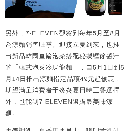
另外，7-ELEVEN觀察到每年5月至8月
為涼麵銷售旺季。迎接立夏到來，也推
出新品韓國直輸泡菜搭配秘製鰹節醬汁
的「韓式泡菜冷烏龍麵」，自5月1日到5
月14日推出涼麵指定品項49元起優惠，
期望滿足消費者于炎炎夏日時正餐選擇
外，也能到7-ELEVEN選購最美味涼
麵。
電價調漲、夏季用電量大，聰明抗漲就