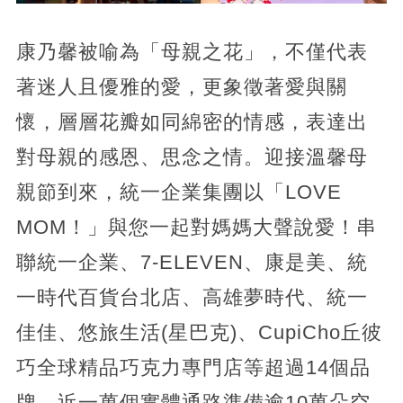
康乃馨被喻為「母親之花」，不僅代表
著迷人且優雅的愛，更象徵著愛與關
懷，層層花瓣如同綿密的情感，表達出
對母親的感恩、思念之情。迎接溫馨母
親節到來，統一企業集團以「LOVE
MOM！」與您一起對媽媽大聲說愛！串
聯統一企業、7-ELEVEN、康是美、統
一時代百貨台北店、高雄夢時代、統一
佳佳、悠旅生活(星巴克)、CupiCho丘彼
巧全球精品巧克力專門店等超過14個品
牌，近一萬個實體通路準備逾10萬朵空