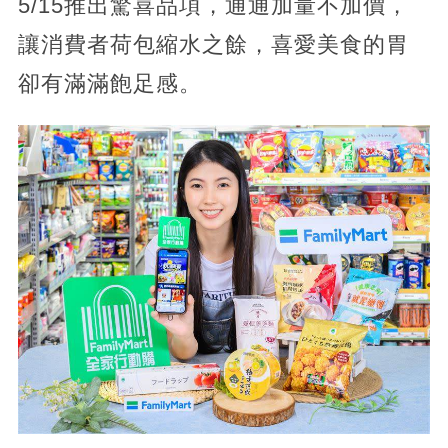
5/15推出驚喜品項，通通加量不加價，
讓消費者荷包縮水之餘，喜愛美食的胃
卻有滿滿飽足感。