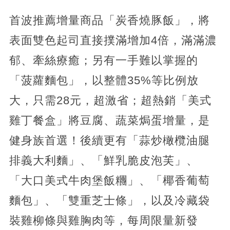
首波推薦增量商品「炭香燒豚飯」，將
表面雙色起司直接撲滿增加4倍，滿滿濃
郁、牽絲療癒；另有一手難以掌握的
「菠蘿麵包」，以整體35%等比例放
大，只需28元，超激省；超熱銷「美式
雞丁餐盒」將豆腐、蔬菜焗蛋增量，是
健身族首選！後續更有「蒜炒橄欖油腿
排義大利麵」、「鮮乳脆皮泡芙」、
「大口美式牛肉堡飯糰」、「椰香葡萄
麵包」、「雙重芝士條」，以及冷藏袋
裝雞柳條與雞胸肉等，每周限量新發