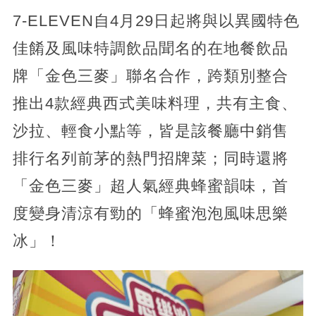
7-ELEVEN自4月29日起將與以異國特色
佳餚及風味特調飲品聞名的在地餐飲品
牌「金色三麥」聯名合作，跨類別整合
推出4款經典西式美味料理，共有主食、
沙拉、輕食小點等，皆是該餐廳中銷售
排行名列前茅的熱門招牌菜；同時還將
「金色三麥」超人氣經典蜂蜜韻味，首
度變身清涼有勁的「蜂蜜泡泡風味思樂
冰」！