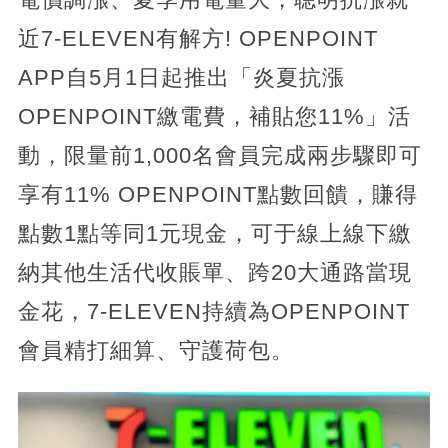
近7-ELEVEN有解方! OPENPOINT
APP自5月1日起推出「炎夏抗漲
OPENPOINT繳電費，補貼您11%」活
動，限量前1,000名會員完成兩步驟即可
享有11% OPENPOINT點數回饋，賺得
點數1點等同1元現金，可于線上線下繳
納其他生活代收賬單、跨20大通路當現
金花，7-ELEVEN持續為OPENPOINT
會員精打細算、守護荷包。