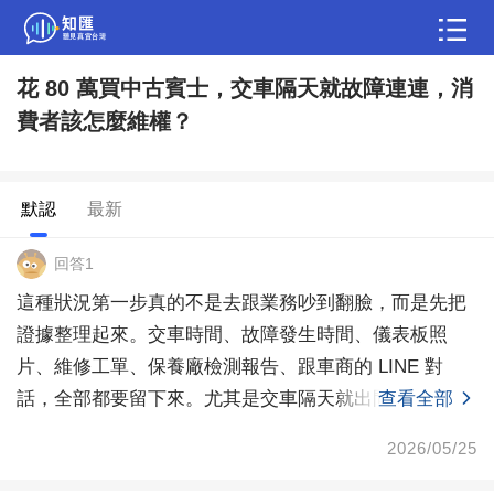
花 80 萬買中古賓士，交車隔天就故障連連，消
問答
費者該怎麼維權？
綜合問題
婚姻情感
職場
夫妻生活
生活妙招
體育
育兒
老年病科普
默認
最新
回答1
這種狀況第一步真的不是去跟業務吵到翻臉，而是先把
證據整理起來。交車時間、故障發生時間、儀表板照
片、維修工單、保養廠檢測報告、跟車商的 LINE 對
話，全部都要留下來。尤其是交車隔天就出問題，時間
查看全部
點很重
2026/05/25