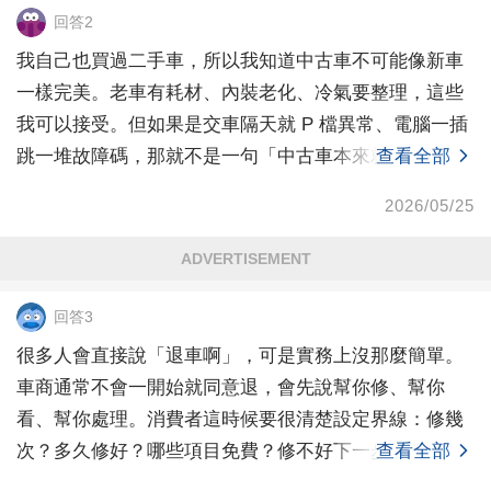
回答2
我自己也買過二手車，所以我知道中古車不可能像新車
一樣完美。老車有耗材、內裝老化、冷氣要整理，這些
我可以接受。但如果是交車隔天就 P 檔異常、電腦一插
跳一堆故障碼，那就不是一句「中古車本來就這樣」可
查看全部
以帶
2026/05/25
ADVERTISEMENT
回答3
很多人會直接說「退車啊」，可是實務上沒那麼簡單。
車商通常不會一開始就同意退，會先說幫你修、幫你
看、幫你處理。消費者這時候要很清楚設定界線：修幾
次？多久修好？哪些項目免費？修不好下一步怎麼辦？
查看全部
行政院消保