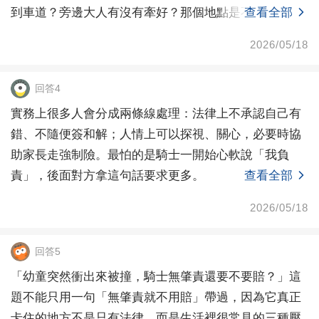
到車道？旁邊大人有沒有牽好？那個地點是不是本來就
查看全部
危險？
2026/05/18
回答4
實務上很多人會分成兩條線處理：法律上不承認自己有
錯、不隨便簽和解；人情上可以探視、關心，必要時協
助家長走強制險。最怕的是騎士一開始心軟說「我負
責」，後面對方拿這句話要求更多。
查看全部
2026/05/18
回答5
「幼童突然衝出來被撞，騎士無肇責還要不要賠？」這
題不能只用一句「無肇責就不用賠」帶過，因為它真正
卡住的地方不是只有法律，而是生活裡很常見的三種壓