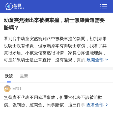
幼童突然衝出來被機車撞，騎士無肇責還需要
問答
賠嗎？
綜合問題
婚姻情感
職場
夫妻生活
看到台中幼童突然衝到路中被機車撞的新聞，初判結果
生活妙招
體育
育兒
老年病科普
說騎士沒有肇責，但家屬原本有向騎士求償，我看了其
實很矛盾。小孩受傷當然很可憐，家長心疼也能理解，
可是如果騎士是正常直行、沒有違規，真的還應該因為
展開全部
「撞到的是小孩」就賠錢嗎？大家覺得這種情況該看法
律責任，還是多少要顧人情？
默認
最新
回答1
無肇責不代表不用處理事故，但通常代表不該被迫賠
償。強制險、慰問金、民事賠償，這三件事要分開看。
查看全部