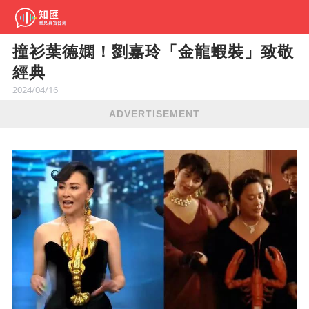
撞衫葉德嫻！劉嘉玲「金龍蝦裝」致敬
經典
2024/04/16
ADVERTISEMENT