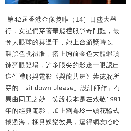
第42屆香港金像獎昨（14）日盛大舉
行，女星們穿著華麗禮服爭奇鬥豔，最
奪人眼球的莫過于，她上台頒獎時以一
襲黑色晚禮服，搭上胸前金色大龍蝦項
鍊亮眼登場，許多眼尖的影迷一眼認出
這件禮服與電影《與龍共舞》葉德嫻所
穿的「sit down please」設計師作品有
異曲同工之妙，笑說根本是在致敬1991
年的經典電影，加上劉嘉玲一頭花輪式
捲瀏海，極具娛樂效果，逗得網友哈哈