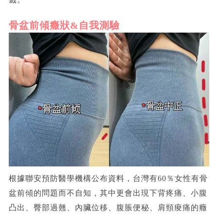
骨盆前傾癥狀&自我測驗
根據聯安預防醫學機構公布資料，台灣有60％女性有骨
盆前傾的問題而不自知，其中更會出現下背疼痛、小腹
凸出、臀部過翹、內臟位移、腹脹便秘、肩頸痠痛的癥