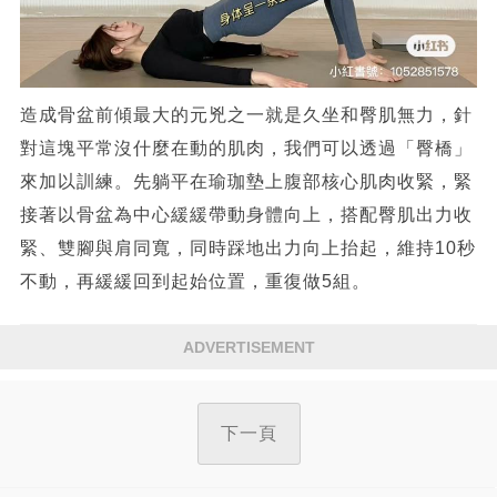
造成骨盆前傾最大的元兇之一就是久坐和臀肌無力，針
對這塊平常沒什麼在動的肌肉，我們可以透過「臀橋」
來加以訓練。先躺平在瑜珈墊上腹部核心肌肉收緊，緊
接著以骨盆為中心緩緩帶動身體向上，搭配臀肌出力收
緊、雙腳與肩同寬，同時踩地出力向上抬起，維持10秒
不動，再緩緩回到起始位置，重復做5組。
ADVERTISEMENT
下一頁