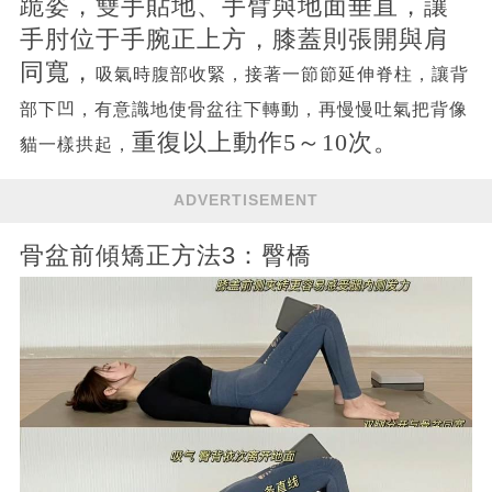
跪姿，雙手貼地、手臂與地面垂直，讓
手肘位于手腕正上方，膝蓋則張開與肩
同寬，
吸氣時腹部收緊，接著一節節延伸脊柱，讓背
部下凹，有意識地使骨盆往下轉動，再慢慢吐氣把背像
重復以上動作5～10次。
貓一樣拱起，
ADVERTISEMENT
骨盆前傾矯正方法3：臀橋