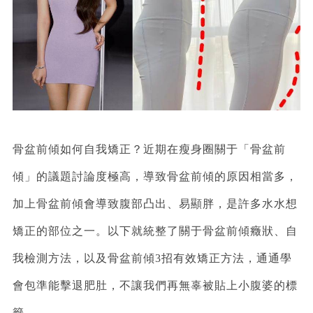
骨盆前傾如何自我矯正？近期在瘦身圈關于「骨盆前
傾」的議題討論度極高，導致骨盆前傾的原因相當多，
加上骨盆前傾會導致腹部凸出、易顯胖，是許多水水想
矯正的部位之一。以下就統整了關于骨盆前傾癥狀、自
我檢測方法，以及骨盆前傾3招有效矯正方法，通通學
會包準能擊退肥肚，不讓我們再無辜被貼上小腹婆的標
籤。