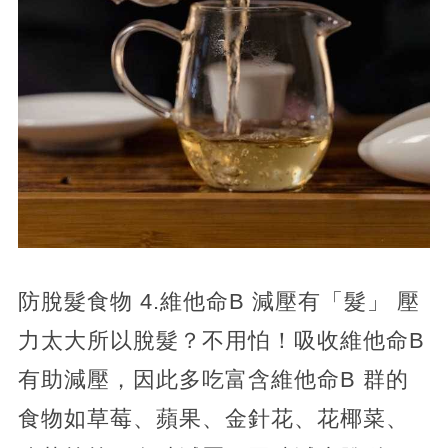
防脫髮食物 4.維他命B 減壓有「髮」 壓
力太大所以脫髮？不用怕！吸收維他命B
有助減壓，因此多吃富含維他命B 群的
食物如草莓、蘋果、金針花、花椰菜、