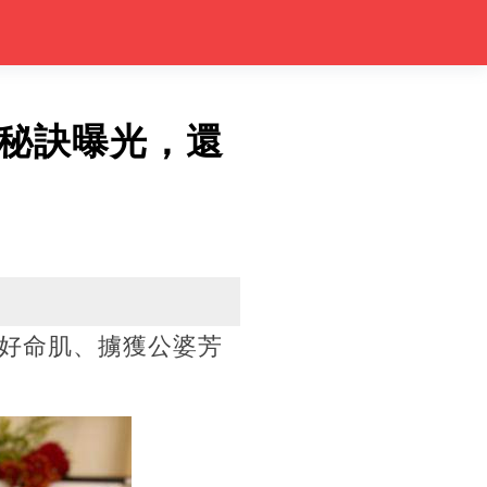
秘訣曝光，還
好命肌、擄獲公婆芳