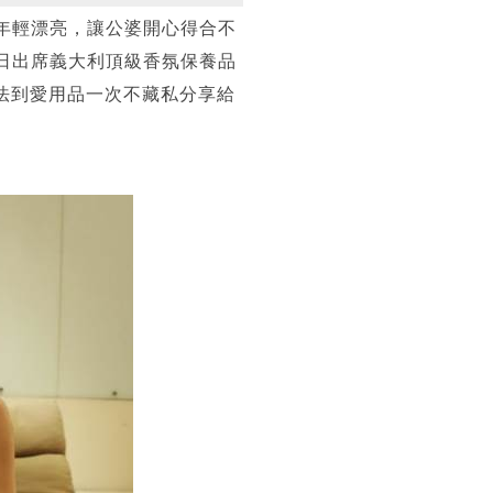
年輕漂亮，讓公婆開心得合不
日出席義大利頂級香氛保養品
方法到愛用品一次不藏私分享給