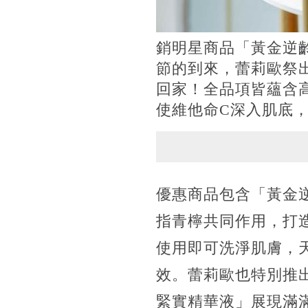
銷明星商品「黃金逆
節的到來，蕾莉歐祭
回家！全品項皆蘊含
使維他命C深入肌底
優惠商品包含「黃金
指青檸共同作用，打
使用即可洗淨肌膚，
效。蕾莉歐也特別推
緊實精華液」展現滿