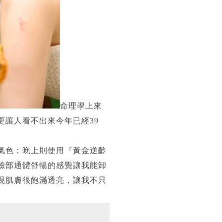
命理學上來
讓人看不出來今年已經39
氣色；晚上則使用『黃金逆齡
臉部通體舒暢的感覺讓我能卸
現肌膚很飽滿透亮，讓我不只