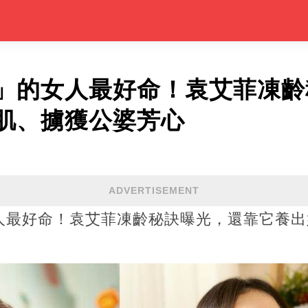
」的女人最好命！袁艾菲凍齡
肌、擄獲公婆芳心
ADVERTISEMENT
人最好命！袁艾菲凍齡秘訣曝光，還靠它養出