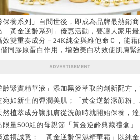
齡保養系列」自問世後，即成為品牌最熱銷商
出「黃金逆齡系列」優惠活動，要讓大家用最
高效雙重奏成分－24K純金與維他命Ｃ，能藉
，偕同膠原蛋白作用，增強美白功效使肌膚緊
ADVERTISEMENT
逆齡緊實精華液」添加黑麥萃取的創新配方，
造宛如新生的彈潤美肌；「黃金逆齡潔顏粉」
天然植萃成分讓肌膚從洗顏時就開始保養，達
出限量500組的母親節「黃金逆齡典藏禮盒」
滿送禮誠意；「黃金逆齡保濕精華霜」以純金