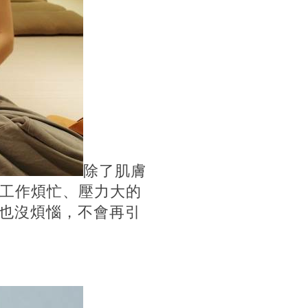
除了肌膚
在工作煩忙、壓力大的
也沒煩惱，不會再引