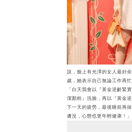
說，臉上有光澤的女人最好命
歲，她表示自己無論工作再忙
「白天我會以『黃金逆齡緊實
潔顏粉』洗臉，再以『黃金逆
下一天的疲勞，最後睡前再抹
膚況，心態也更年輕健康！」