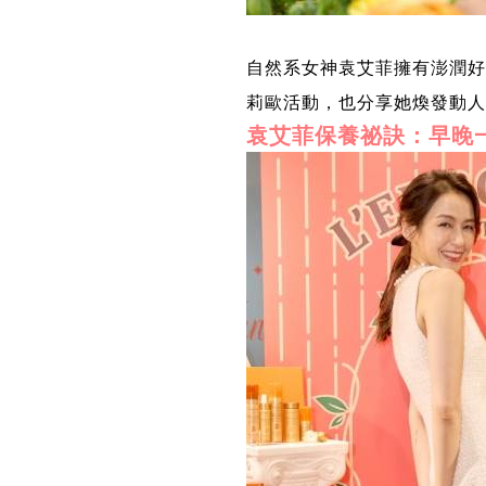
自然系女神袁艾菲擁有澎潤好命
莉歐活動，也分享她煥發動
袁艾菲保養祕訣：早晚