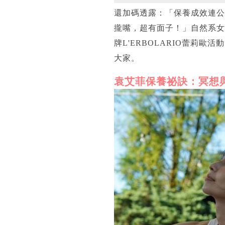
還加碼透露：「保養成效連公
攏嘴，超有面子！」自然系女
牌L'ERBOLARIO蕾莉
大家。
袁艾菲保養祕訣：冥想