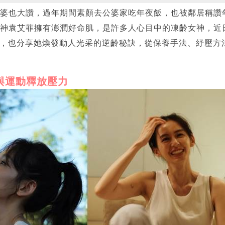
婆也大讚，過年期間素顏去公婆家吃年夜飯，也被鄰居稱讚
神袁艾菲擁有澎潤好命肌，是許多人心目中的凍齡女神，近
歐活動，也分享她煥發動人光采的逆齡秘訣，從保養手法、紓壓
與運動釋放壓力