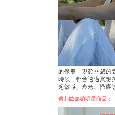
的保養，現齡39歲
時候，都會透過冥想
起敏感、衰老、搔癢
蕾莉歐熱銷明星商品：