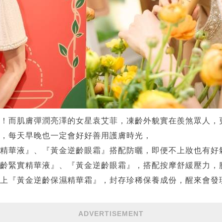
！而肌膚彈潤亮澤的女星袁艾菲，凍齡外貌實在羨煞眾人，更
，每天早晚也一定會好好善用護膚時光，
精華液』、『黃金逆齡眼霜』搭配防曬，即便不上妝也有好
齡緊實精華液』、『黃金逆齡眼霜』，搭配按摩舒緩壓力，
上『黃金逆齡保濕精華霜』，封存珍稀保養成份，醒來會發
ADVERTISEMENT