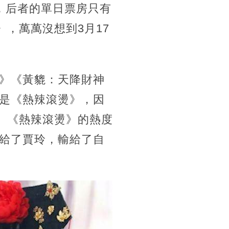
，后者的單日票房只有
，萬萬沒想到3月17
》《黃貔：天降財神
是《熱辣滾燙》，因
。《熱辣滾燙》的熱度
給了賈玲，輸給了自