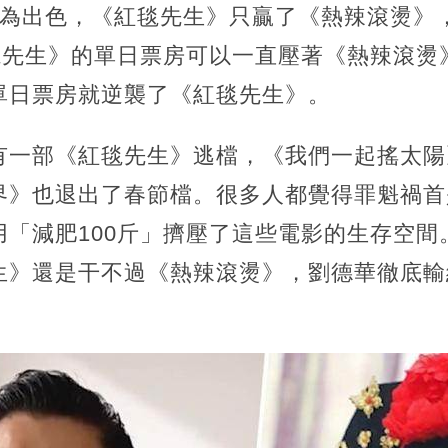
更為出色，《紅毯先生》只贏了《熱辣滾燙》
毯先生》的單日票房可以一直壓著《熱辣滾燙》
單日票房就逆襲了《紅毯先生》。
有一部《紅毯先生》逃檔，《我們一起搖太陽
界》也退出了春節檔。很多人都覺得罪魁禍首
用「減肥100斤」擠壓了這些電影的生存空間
生》還是干不過《熱辣滾燙》，劉德華徹底輸