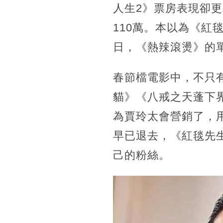
人生2》票房表現卻
110萬。本以為《紅
日，《熱辣滾燙》的
春節檔電影中，不只
貓》《八戒之天蓬下
為賈玲太會營銷了，
早已退去，《紅毯先
己的粉絲。