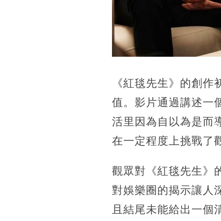
《紅毯先生》的創作
值。影片通過講述一
活里因為自以為是而
在一定程度上挑戰了
觀眾對《紅毯先生》
對娛樂圈的揭示讓人
且結尾未能給出一個