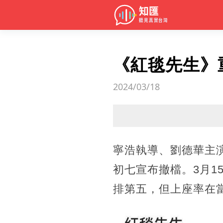
《紅毯先生》
2024/03/18
寧浩執導、劉德華主
初七宣布撤檔。3月1
排第五，但上座率在