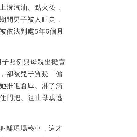
上潑汽油、點火後，
期間男子被人叫走，
被依法判處5年6個月
男子照例與母親出攤賣
，卻被兒子質疑「偏
她推進倉庫、淋了滿
住門把、阻止母親逃
叫離現場移車，這才