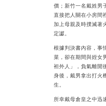
價；新竹一名戴姓男
直接把人關在小房間
加上母親及時撲滅著
定讞。
根據判決書內容，事情
菜，卻在期間與姪女
袒外人」，負氣離開
身後，戴男拿出打火
生。
所幸戴母倉皇之中迅