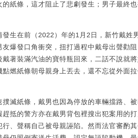
火的紙條，這才阻止了悲劇發生；男子最終也
發生在前（2022）年的1月2日，新竹戴姓
男友爆發口角衝突，扭打過程中戴母出聲勸阻
後戴著裝滿汽油的寶特瓶回來，二話不說就將
機點燃紙條朝母親身上丟去，還不忘從外面拉
速撲滅紙條，戴男也因為停放的車輛擋路、被
報趕抵的警方亦在戴男背包裡搜出犯案用的打
犯行、聲稱自己被母親誣陷。然而法官審酌其
戴母仍照例寄送生活費，認定無誣陷動機，最