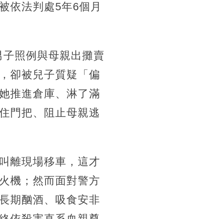
被依法判處5年6個月
男子照例與母親出攤賣
，卻被兒子質疑「偏
她推進倉庫、淋了滿
住門把、阻止母親逃
叫離現場移車，這才
火機；然而面對警方
長期酗酒、吸食安非
終依殺害直系血親尊