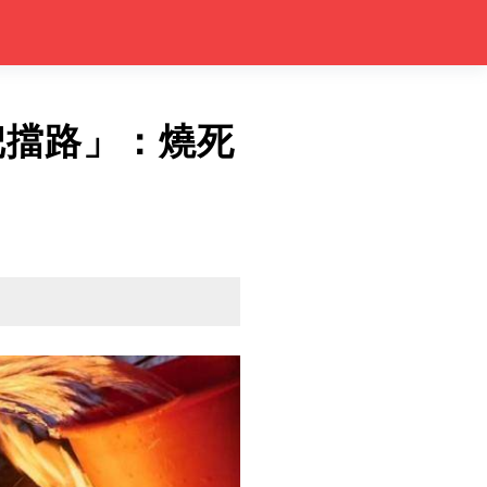
把擋路」：燒死