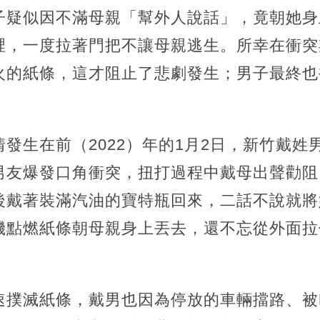
子疑似因不滿母親「幫外人說話」，竟朝她身
裡，一度拉著門把不讓母親逃生。所幸在衝突
火的紙條，這才阻止了悲劇發生；男子最終也
發生在前（2022）年的1月2日，新竹戴姓
男友爆發口角衝突，扭打過程中戴母出聲勸阻
後戴著裝滿汽油的寶特瓶回來，二話不說就將
機點燃紙條朝母親身上丟去，還不忘從外面拉
速撲滅紙條，戴男也因為停放的車輛擋路、被