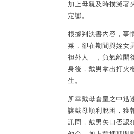
加上母親及時撲滅著
定讞。
根據判決書內容，事情
菜，卻在期間與姪女
袒外人」，負氣離開
身後，戴男拿出打火
生。
所幸戴母倉皇之中迅
讓戴母順利脫困，獲
訊問，戴男矢口否認
他命，加上羈押期間