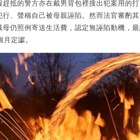
報趕抵的警方亦在戴男背包裡搜出犯案用的打
犯行、聲稱自己被母親誣陷。然而法官審酌其
戴母仍照例寄送生活費，認定無誣陷動機，最
個月定讞。