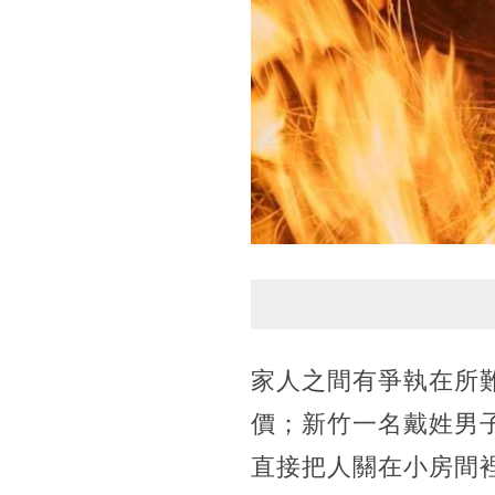
家人之間有爭執在所
價；新竹一名戴姓男
直接把人關在小房間