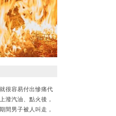
就很容易付出慘痛代
上潑汽油、點火後，
期間男子被人叫走，