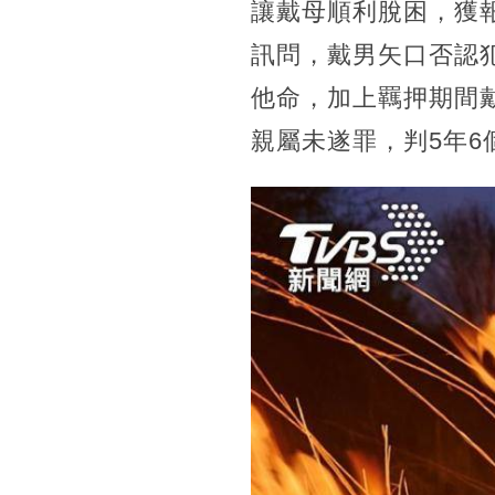
讓戴母順利脫困，獲
訊問，戴男矢口否認
他命，加上羈押期間
親屬未遂罪，判5年6