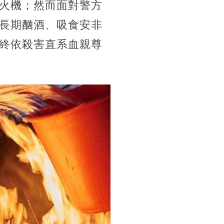
火機；然而面對警方
長期酗酒、吸食安非
終依殺害直系血親尊