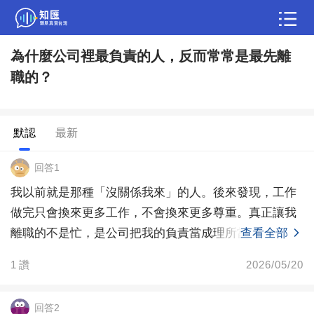
為什麼公司裡最負責的人，反而常常是最先離
問答
職的？
綜合問題
婚姻情感
職場
夫妻生活
生活妙招
體育
育兒
老年病科普
默認
最新
回答1
我以前就是那種「沒關係我來」的人。後來發現，工作
做完只會換來更多工作，不會換來更多尊重。真正讓我
離職的不是忙，是公司把我的負責當成理所當然。
查看全部
1
讚
2026/05/20
回答2