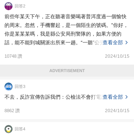
回答2
前些年某天下午，正在聽著音樂喝著普洱度過一個愉快
的周末。忽然，手機響起，是一個陌生的號碼。”你好，
你是某某某嗎，我是縣公安局刑警隊的，如果方便的
話，能不能到城關派出所來一趟。“一聽”公安局“三個
查看全部
字，我
10748
讚
2024/10/15
ADVERTISEMENT
回答3
不去，反詐宣傳告訴我們：公檢法不會打電話辦案。
查看全部
8862
讚
2024/10/15
回答4