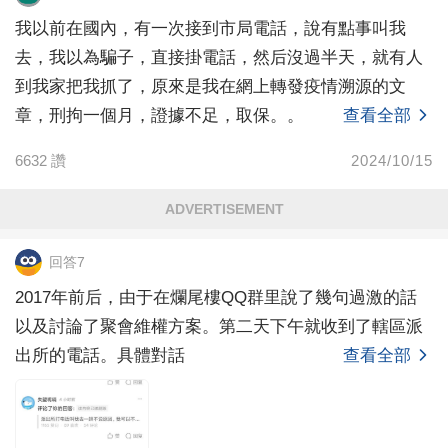
我以前在國內，有一次接到市局電話，說有點事叫我
去，我以為騙子，直接掛電話，然后沒過半天，就有人
到我家把我抓了，原來是我在網上轉發疫情溯源的文
章，刑拘一個月，證據不足，取保。。
查看全部
6632
讚
2024/10/15
ADVERTISEMENT
回答7
2017年前后，由于在爛尾樓QQ群里說了幾句過激的話
以及討論了聚會維權方案。第二天下午就收到了轄區派
出所的電話。具體對話
查看全部