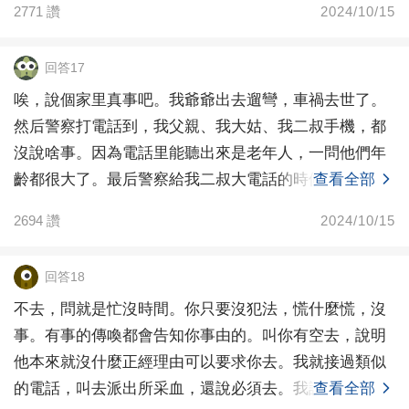
2771
讚
2024/10/15
回答17
唉，說個家里真事吧。我爺爺出去遛彎，車禍去世了。
然后警察打電話到，我父親、我大姑、我二叔手機，都
沒說啥事。因為電話里能聽出來是老年人，一問他們年
齡都很大了。最后警察給我二叔大電話的時候，問了一
查看全部
句家里有
2694
讚
2024/10/15
回答18
不去，問就是忙沒時間。你只要沒犯法，慌什麼慌，沒
事。有事的傳喚都會告知你事由的。叫你有空去，說明
他本來就沒什麼正經理由可以要求你去。我就接過類似
的電話，叫去派出所采血，還說必須去。我說沒時間，
查看全部