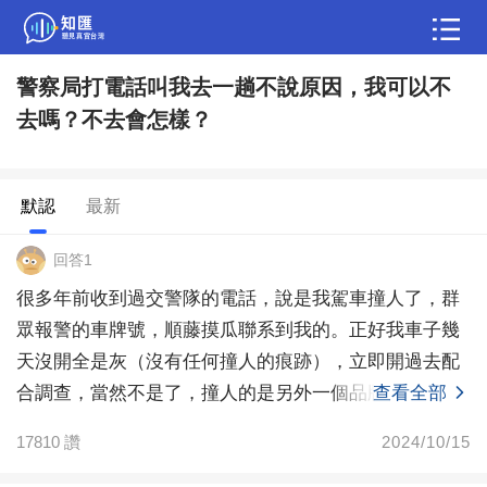
警察局打電話叫我去一趟不說原因，我可以不
問答
去嗎？不去會怎樣？
綜合問題
婚姻情感
職場
夫妻生活
生活妙招
體育
育兒
老年病科普
默認
最新
回答1
很多年前收到過交警隊的電話，說是我駕車撞人了，群
眾報警的車牌號，順藤摸瓜聯系到我的。正好我車子幾
天沒開全是灰（沒有任何撞人的痕跡），立即開過去配
合調查，當然不是了，撞人的是另外一個品牌的豪車，
查看全部
套牌了，
17810
讚
2024/10/15