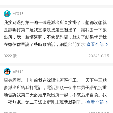
回答13
我接到過打第一遍一聽是派出所直接掛了，想都沒想就
是詐騙打第二遍我直接沒接第三遍接了，讓我去一下派
出所，我一臉懵逼啊，不像是詐騙，就去了結果就是我
在微信群里說了些時政的話，網監部門要求派出所查
查看全部
我，聊的啥
3222
讚
2024/10/15
回答14
親身經歷。十年前我在沈陽沈河區打工。一天下午三點
多派出所給我打電話，電話那頭一個中年男子語氣沉重
地告訴我第二天必須來派出所一趟，不來后果自負。我
一夜無眠。第二天派出所剛上班我就到了。接待說負責
查看全部
我的同事